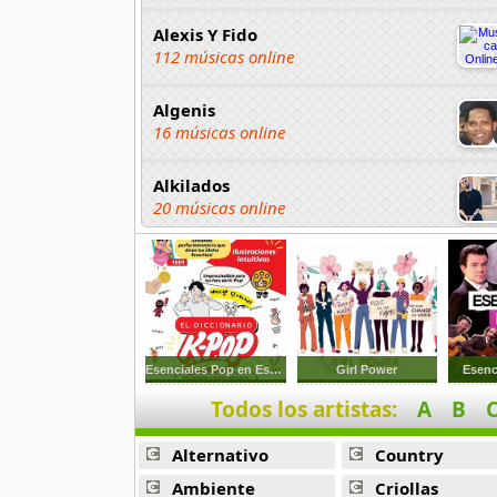
Alexis Y Fido
112 músicas online
Algenis
16 músicas online
Alkilados
20 músicas online
Andy Boy
42 músicas online
Angel Olmos
9 músicas online
Esenciales Pop en Espanol
Girl Power
Esenc
Todos los artistas:
A
B
Anonimus
20 músicas online
Alternativo
Country
Anton La Voz De Oro
Ambiente
Criollas