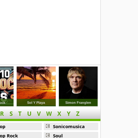
ock
Sol Y Playa
Simon Franglen
R
S
T
U
V
W
X
Y
Z
op
Sonicomusica
op Rock
Soul