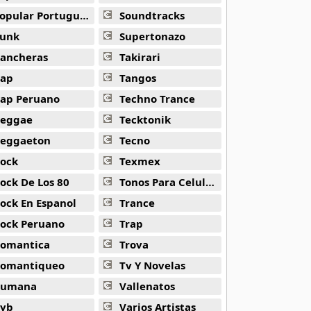
opular Portuguesa
Soundtracks
unk
Supertonazo
ancheras
Takirari
ap
Tangos
ap Peruano
Techno Trance
eggae
Tecktonik
eggaeton
Tecno
ock
Texmex
ock De Los 80
Tonos Para Celulares
ock En Espanol
Trance
ock Peruano
Trap
omantica
Trova
omantiqueo
Tv Y Novelas
Rumana
Vallenatos
yb
Varios Artistas