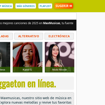
SUGERIR ✉
P MÚSICA
MÁS GÉNEROS
PLAYLIST
 las mejores canciones de 2025 en
MaxMusicas
, tu fuente
LADAS
ALTERNATIVO
ELECTRÓNICA
ress
Karol G
Nicki Nicole
gaeton en línea.
En Maxmusicas, nuestro sitio web de música en
 Explora nuevas melodías y revive tus favoritas