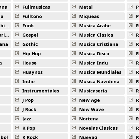
ana
Fullmusicas
Metal
P
na
Fulltono
Miqueas
P
ana
Funk
Musica Arabe
R
ana
Gospel
Musica Clasica
R
ana
Gothic
Musica Cristiana
R
Hip Hop
Musica Disco
R
a
House
Musica Indu
R
Huaynos
Musica Mundiales
R
Indie
Musica Navidena
R
Instrumentales
Musicaseria
R
J Pop
New Age
R
J Rock
New Wave
R
Jazz
Nortena
R
K Pop
Novelas Clasicas
tbol
K Rock
Nuevaq
R