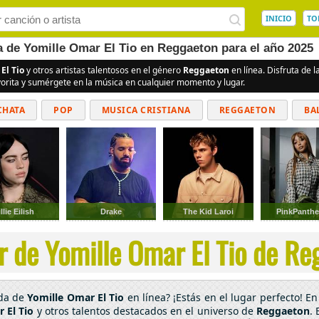
INICIO
TO
a de Yomille Omar El Tio en Reggaeton para el año 2025
El Tio
y otros artistas talentosos en el género
Reggaeton
en línea. Disfruta de
vorita y sumérgete en la música en cualquier momento y lugar.
CHATA
POP
MUSICA CRISTIANA
REGGAETON
BA
CUMBIAS
llie Eilish
Drake
The Kid Laroi
PinkPanthe
r de Yomille Omar El Tio de Reg
ada de
Yomille Omar El Tio
en línea? ¡Estás en el lugar perfecto! 
 El Tio
y otros talentos destacados en el universo de
Reggaeton
.