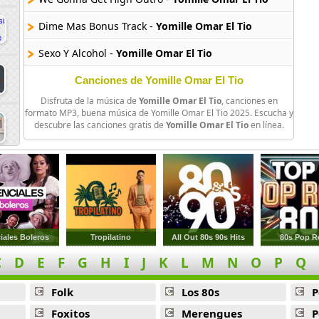
Dime Mas Bonus Track -
Yomille Omar El Tio
Sexo Y Alcohol -
Yomille Omar El Tio
The Real Survivors -
Yomille Omar El Tio
Canciones de Yomille Omar El Tio
Disfruta de la música de
Yomille Omar El Tio
, canciones en
A Lo Callejon -
Yomille Omar El Tio
formato MP3, buena música de Yomille Omar El Tio 2025. Escucha y
descubre las canciones gratis de
Yomille Omar El Tio
en línea.
Sacuda La Tanga -
Yomille Omar El Tio
Musica Sinestra -
Yomille Omar El Tio
Ella A Tiene Su Flow -
Yomille Omar El Tio
iales Boleros
Tropilatino
All Out 80s 90s Hits
80s Pop R
C
D
E
F
G
H
I
J
K
L
M
N
O
P
Q
Folk
Los 80s
P
Foxitos
Merengues
P