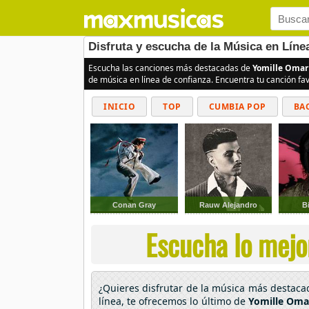
Disfruta y escucha de la Música en Líne
Escucha las canciones más destacadas de
Yomille Omar 
de música en línea de confianza. Encuentra tu canción fa
INICIO
TOP
CUMBIA POP
BA
Conan Gray
Rauw Alejandro
Bi
Escucha lo mejo
¿Quieres disfrutar de la música más destac
línea, te ofrecemos lo último de
Yomille Omar