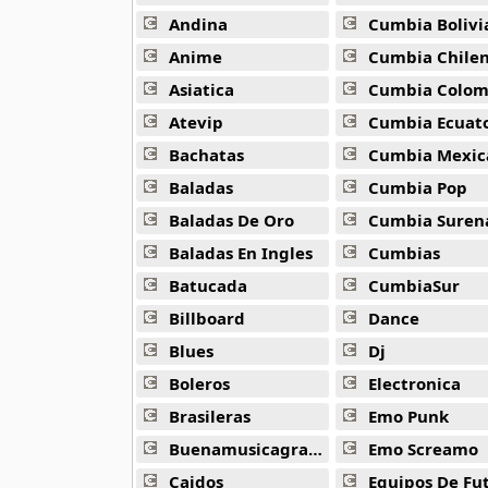
10 músicas online
Andina
Cumbia Bolivi
Anime
Cumbia Chile
Anuel Aa
257 músicas online
Asiatica
Cumbia Colombi
Atevip
Cumbia Ecuatori
Arcangel
Bachatas
Cumbia Mexic
416 músicas online
Baladas
Cumbia Pop
Arcangel Y De La Ghetto
Baladas De Oro
Cumbia Suren
101 músicas online
Baladas En Ingles
Cumbias
Batucada
CumbiaSur
Arthur
4 músicas online
Billboard
Dance
Blues
Dj
Asesino
21 músicas online
Boleros
Electronica
Brasileras
Emo Punk
Aspirante
Buenamusicagratis
Emo Screamo
93 músicas online
Caidos
Equipos De Fu