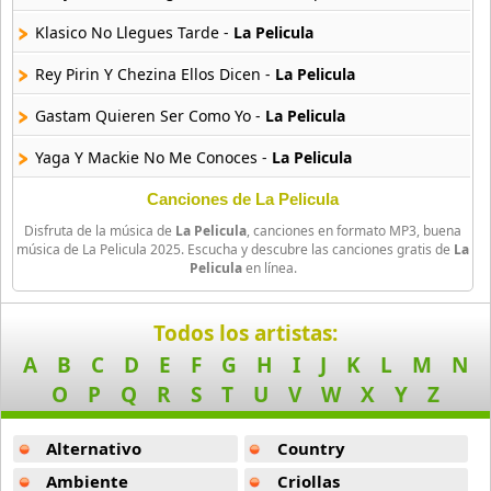
Arcangel Y De La Ghetto
Klasico No Llegues Tarde -
La Pelicula
101 músicas online
Rey Pirin Y Chezina Ellos Dicen -
La Pelicula
Arthur
Gastam Quieren Ser Como Yo -
La Pelicula
4 músicas online
Yaga Y Mackie No Me Conoces -
La Pelicula
Asesino
21 músicas online
Cheka Quien Mas Que Yo -
La Pelicula
Canciones de La Pelicula
Disfruta de la música de
La Pelicula
, canciones en formato MP3, buena
David Deambulante Mi Tiempo -
La Pelicula
Aspirante
música de La Pelicula 2025. Escucha y descubre las canciones gratis de
La
Pelicula
en línea.
93 músicas online
Kendo Y Toni Aprietame -
La Pelicula
Ataque Rasta
Todos los artistas:
16 músicas online
A
B
C
D
E
F
G
H
I
J
K
L
M
N
O
P
Q
R
S
T
U
V
W
X
Y
Z
Audio El Sonido Musikal
3 músicas online
Alternativo
Country
Babilonia
Ambiente
Criollas