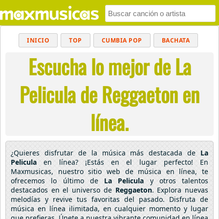
INICIO
TOP
CUMBIA POP
BACHATA
Escucha lo mejor de La
POP
MUSICA CRISTIANA
REGGAETON
BALADAS
ALTERNATIVO
ELECTRÓNICA
Pelicula de Reggaeton en
CUMBIAS
línea.
¿Quieres disfrutar de la música más destacada de
La
Pelicula
en línea? ¡Estás en el lugar perfecto! En
Maxmusicas, nuestro sitio web de música en línea, te
ofrecemos lo último de
La Pelicula
y otros talentos
destacados en el universo de
Reggaeton
. Explora nuevas
melodías y revive tus favoritas del pasado. Disfruta de
música en línea ilimitada, en cualquier momento y lugar
que prefieras. Únete a nuestra vibrante comunidad en línea