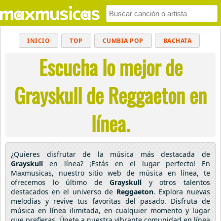
INICIO
TOP
CUMBIA POP
BACHATA
Escucha lo mejor de
POP
MUSICA CRISTIANA
REGGAETON
BALADAS
ALTERNATIVO
ELECTRÓNICA
Grayskull de Reggaeton en
CUMBIAS
línea.
¿Quieres disfrutar de la música más destacada de
Grayskull
en línea? ¡Estás en el lugar perfecto! En
Maxmusicas, nuestro sitio web de música en línea, te
ofrecemos lo último de
Grayskull
y otros talentos
destacados en el universo de
Reggaeton
. Explora nuevas
melodías y revive tus favoritas del pasado. Disfruta de
música en línea ilimitada, en cualquier momento y lugar
que prefieras. Únete a nuestra vibrante comunidad en línea