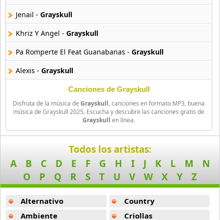
Arcangel Y De La Ghetto
Jenail -
Grayskull
101 músicas online
Khriz Y Angel -
Grayskull
Arthur
Pa Romperte El Feat Guanabanas -
Grayskull
4 músicas online
Alexis -
Grayskull
Asesino
21 músicas online
Cain Y Abel Sueltame -
Grayskull
Canciones de Grayskull
Disfruta de la música de
Grayskull
, canciones en formato MP3, buena
Go In -
Grayskull
Aspirante
música de Grayskull 2025. Escucha y descubre las canciones gratis de
Grayskull
en línea.
93 músicas online
Maico Y Manuel Chica Te Lo Ruego -
Grayskull
Ataque Rasta
Speedy -
Grayskull
Todos los artistas:
16 músicas online
A
B
C
D
E
F
G
H
I
J
K
L
M
N
Sueltame Feat Cain Y Abel -
Grayskull
O
P
Q
R
S
T
U
V
W
X
Y
Z
Audio El Sonido Musikal
Abel -
Grayskull
3 músicas online
Alternativo
Country
Guelo Y Blass -
Grayskull
Babilonia
Ambiente
Criollas
Rey Pirin Y Alberto Stylee Bailen Pegao -
Grayskull