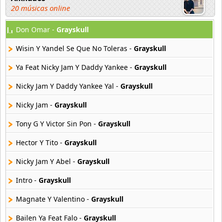
20 músicas online
Don Omar -
Grayskull
Andy Boy
42 músicas online
Wisin Y Yandel Se Que No Toleras -
Grayskull
Angel Olmos
Ya Feat Nicky Jam Y Daddy Yankee -
Grayskull
9 músicas online
Nicky Jam Y Daddy Yankee Yal -
Grayskull
Anonimus
Nicky Jam -
Grayskull
20 músicas online
Tony G Y Victor Sin Pon -
Grayskull
Anton La Voz De Oro
10 músicas online
Hector Y Tito -
Grayskull
Nicky Jam Y Abel -
Grayskull
Anuel Aa
257 músicas online
Intro -
Grayskull
Magnate Y Valentino -
Grayskull
Arcangel
416 músicas online
Bailen Ya Feat Falo -
Grayskull