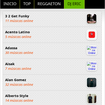
INICIO
TOP
REGGAETON
DJ ERIC
3 2 Get Funky
11 músicas online
Acento Latino
5 músicas online
Adassa
30 músicas online
Aisak
7 músicas online
Alan Gomez
32 músicas online
Alberto Style
14 músicas online