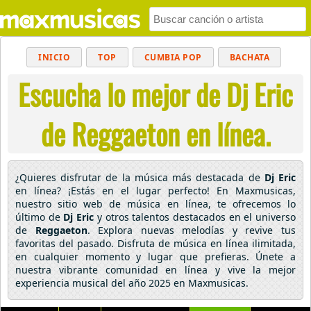
INICIO
TOP
CUMBIA POP
BACHATA
Escucha lo mejor de Dj Eric
POP
MUSICA CRISTIANA
REGGAETON
BALADAS
ALTERNATIVO
ELECTRÓNICA
de Reggaeton en línea.
CUMBIAS
¿Quieres disfrutar de la música más destacada de
Dj Eric
en línea? ¡Estás en el lugar perfecto! En Maxmusicas,
nuestro sitio web de música en línea, te ofrecemos lo
último de
Dj Eric
y otros talentos destacados en el universo
de
Reggaeton
. Explora nuevas melodías y revive tus
favoritas del pasado. Disfruta de música en línea ilimitada,
en cualquier momento y lugar que prefieras. Únete a
nuestra vibrante comunidad en línea y vive la mejor
experiencia musical del año 2025 en Maxmusicas.