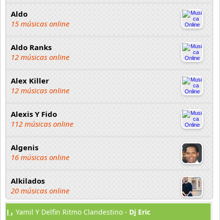
Aldo
15 músicas online
Aldo Ranks
12 músicas online
Alex Killer
12 músicas online
Alexis Y Fido
112 músicas online
Algenis
16 músicas online
Alkilados
20 músicas online
Yamil Y Delfin Ritmo Clandestino -
Dj Eric
Andy Boy