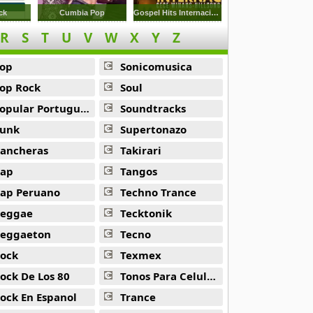
ck
Cumbia Pop
Gospel Hits Internacionais
R
S
T
U
V
W
X
Y
Z
op
Sonicomusica
op Rock
Soul
opular Portuguesa
Soundtracks
unk
Supertonazo
ancheras
Takirari
ap
Tangos
ap Peruano
Techno Trance
eggae
Tecktonik
eggaeton
Tecno
ock
Texmex
ock De Los 80
Tonos Para Celulares
ock En Espanol
Trance