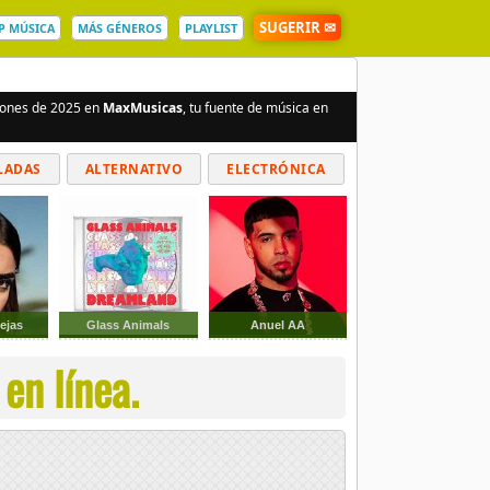
SUGERIR ✉
P MÚSICA
MÁS GÉNEROS
PLAYLIST
ciones de 2025 en
MaxMusicas
, tu fuente de música en
LADAS
ALTERNATIVO
ELECTRÓNICA
ejas
Glass Animals
Anuel AA
en línea.