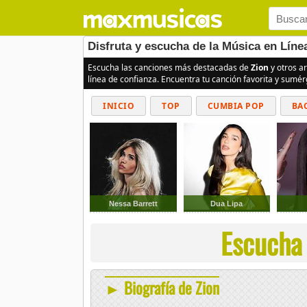
Disfruta y escucha de la Música en Líne
Escucha las canciones más destacadas de
Zion
y otros ar
línea de confianza. Encuentra tu canción favorita y sumé
INICIO
TOP
CUMBIA POP
BA
Nessa Barrett
Dua Lipa
Escucha 
► Biografía de Zion