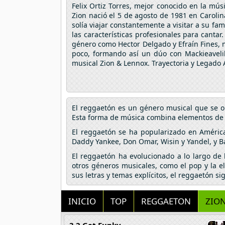
Felix Ortiz Torres, mejor conocido en la mú
Zion nació el 5 de agosto de 1981 en Carolin
solía viajar constantemente a visitar a su fa
las características profesionales para can
género como Hector Delgado y Efraín Fines, 
poco, formando así un dúo con Mackieavelik
musical Zion & Lennox. Trayectoria y Legado
El reggaetón es un género musical que se o
Esta forma de música combina elementos de hi
El reggaetón se ha popularizado en Améric
Daddy Yankee, Don Omar, Wisin y Yandel, y B
El reggaetón ha evolucionado a lo largo de
otros géneros musicales, como el pop y la e
sus letras y temas explícitos, el reggaetón s
INICIO
TOP
REGGAETON
ZIO
3 2 Get Funky