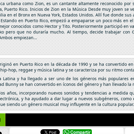
sica urbana como Zion, es un cantante altamente reconocido por s
a, Puerto Rico. Inicios de Zion en la Música Desde muy joven se ve
milia en el Bronx en Nueva York, Estados Unidos. Allí fue donde su
tar. Estando en Puerto Rico, empezó a empaparse un poco más en e
mejor conocidos como Hector y Tito. Posteriormente participó en v
o pero que no duraría mucho. Al tiempo, decide trabajar con Ga
 Ambos empiezan...
riginó en Puerto Rico en la década de 1990 y se ha convertido 
p-hop, reggae y música latina y se caracteriza por su ritmo conta
a Latina y ha llegado a ser uno de los géneros más populares e
ad Bunny se han convertido en íconos del género y han llevado la
 los años, incorporando nuevos sonidos y tendencias a medida qu
lectrónica, y ha ayudado a dar lugar a nuevos subgéneros, como el
igue siendo un género musical muy influyente en la cultura popular
N