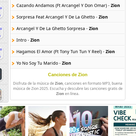
Cazando Andamos (Ft Arcangel Y Don Omar) -
Zion
Sorpresa Feat Arcangel Y De La Ghetto -
Zion
Arcangel Y De La Ghetto Sorpresa -
Zion
Intro -
Zion
Hagamos El Amor (Ft Tony Tun Tun Y Reel) -
Zion
Yo No Soy Tu Marido -
Zion
Ft Akon The Way She Moves -
Zion
Canciones de Zion
Disfruta de la música de
Zion
, canciones en formato MP3, buena
Mi Factoria Feat Arcangel Y De La Ghetto -
Zion
música de Zion 2025. Escucha y descubre las canciones gratis de
Zion
en línea.
Arcangel Y De La Ghetto Sin Mucha Demora -
Zion
Ft De La Ghetto Your Body -
Zion
Your Body Remix Feat Arcangel Y De La Ghetto -
Zion
Aniel Tu Y Yo Solos -
Zion