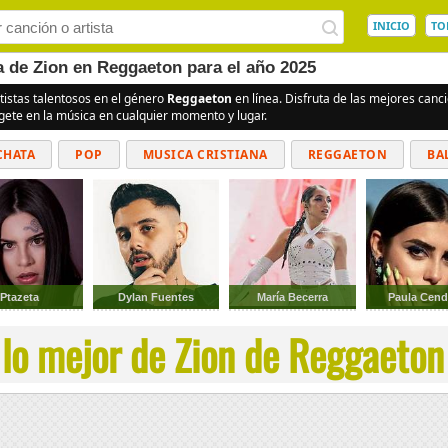
INICIO
TO
a de Zion en Reggaeton para el año 2025
tistas talentosos en el género
Reggaeton
en línea. Disfruta de las mejores can
rgete en la música en cualquier momento y lugar.
CHATA
POP
MUSICA CRISTIANA
REGGAETON
BA
CUMBIAS
Ptazeta
Dylan Fuentes
María Becerra
Paula Cend
lo mejor de Zion de Reggaeton 