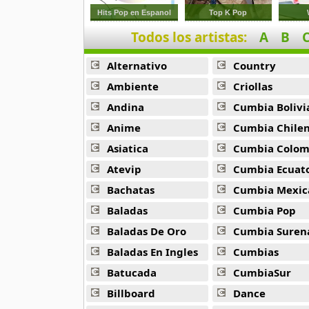
9 músicas online
Hits Pop en Espanol
Top K Pop
Todos los artistas:
A
B
Anonimus
20 músicas online
Alternativo
Country
Anton La Voz De Oro
Ambiente
Criollas
10 músicas online
Andina
Cumbia Bolivi
Anime
Cumbia Chile
Anuel Aa
257 músicas online
Asiatica
Cumbia Colombi
Atevip
Cumbia Ecuatori
Arcangel
Bachatas
Cumbia Mexic
416 músicas online
Baladas
Cumbia Pop
Arcangel Y De La Ghetto
Baladas De Oro
Cumbia Suren
101 músicas online
Baladas En Ingles
Cumbias
Batucada
CumbiaSur
Arthur
4 músicas online
Billboard
Dance