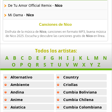
42 músicas online
De Tu Amor Official Remix -
Nico
Angel Olmos
Mi Dama -
Nico
9 músicas online
Canciones de Nico
Anonimus
Disfruta de la música de
Nico
, canciones en formato MP3, buena música
20 músicas online
de Nico 2025. Escucha y descubre las canciones gratis de
Nico
en línea.
Anton La Voz De Oro
Todos los artistas:
10 músicas online
A
B
C
D
E
F
G
H
I
J
K
L
M
N
O
P
Q
R
S
T
U
V
W
X
Y
Z
Anuel Aa
257 músicas online
Alternativo
Country
Arcangel
Ambiente
Criollas
416 músicas online
Andina
Cumbia Boliviana
Arcangel Y De La Ghetto
Anime
Cumbia Chilena
101 músicas online
Asiatica
Cumbia Colombiana