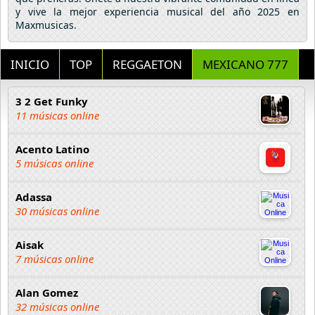
y vive la mejor experiencia musical del año 2025 en
Maxmusicas.
INICIO
TOP
REGGAETON
MEXICANO 777
3 2 Get Funky
11 músicas online
Acento Latino
5 músicas online
Adassa
30 músicas online
Aisak
7 músicas online
Alan Gomez
32 músicas online