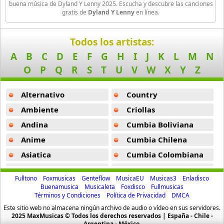
Aspirante
buena música de Dyland Y Lenny 2025. Escucha y descubre las canciones
gratis de
Dyland Y Lenny
en línea.
93 músicas online
Panico -
Dyland Y Lenny
Ataque Rasta
Quiere Pa Que Te Quieran -
Dyland Y Lenny
Todos los artistas:
16 músicas online
A
B
C
D
E
F
G
H
I
J
K
L
M
N
O
P
Q
R
S
T
U
V
W
X
Y
Z
Audio El Sonido Musikal
3 músicas online
Alternativo
Country
Babilonia
Ambiente
Criollas
17 músicas online
Andina
Cumbia Boliviana
Anime
Cumbia Chilena
Baby Karen
17 músicas online
Asiatica
Cumbia Colombiana
Atevip
Cumbia Ecuatoriana
Baby Ranks
Fulltono
Foxmusicas
Genteflow
MusicaEU
Musicas3
Enladisco
16 músicas online
Bachatas
Cumbia Mexicana
Buenamusica
Musicaleta
Foxdisco
Fullmusicas
Términos y Condiciones
Política de Privacidad
DMCA
Baladas
Cumbia Pop
Baby Rasta
Este sitio web no almacena ningún archivo de audio o vídeo en sus servidores.
Baladas De Oro
Cumbia Surena
2025 MaxMusicas © Todos los derechos reservados | España - Chile -
21 músicas online
Argentina - México.