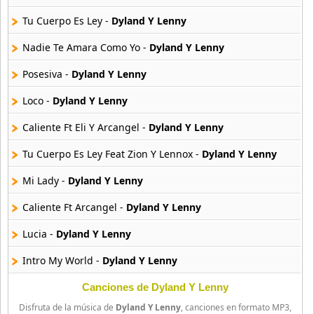
20 músicas online
Tu Cuerpo Es Ley -
Dyland Y Lenny
Anton La Voz De Oro
10 músicas online
Nadie Te Amara Como Yo -
Dyland Y Lenny
Posesiva -
Dyland Y Lenny
Anuel Aa
257 músicas online
Loco -
Dyland Y Lenny
Caliente Ft Eli Y Arcangel -
Dyland Y Lenny
Arcangel
416 músicas online
Tu Cuerpo Es Ley Feat Zion Y Lennox -
Dyland Y Lenny
Arcangel Y De La Ghetto
Mi Lady -
Dyland Y Lenny
101 músicas online
Caliente Ft Arcangel -
Dyland Y Lenny
Arthur
Lucia -
Dyland Y Lenny
4 músicas online
Intro My World -
Dyland Y Lenny
Asesino
21 músicas online
Sexo En La Disco -
Dyland Y Lenny
Canciones de Dyland Y Lenny
Disfruta de la música de
Dyland Y Lenny
, canciones en formato MP3,
Quiere Pa Que Te Quieran Pop Version -
Dyland Y Lenny