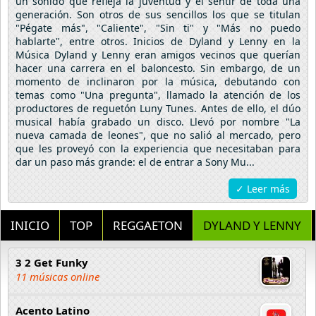
un sonido que refleja la juventud y el sentir de toda una
generación. Son otros de sus sencillos los que se titulan
"Pégate más", "Caliente", "Sin ti" y "Más no puedo
hablarte", entre otros. Inicios de Dyland y Lenny en la
Música Dyland y Lenny eran amigos vecinos que querían
hacer una carrera en el baloncesto. Sin embargo, de un
momento de inclinaron por la música, debutando con
temas como "Una pregunta", llamado la atención de los
productores de reguetón Luny Tunes. Antes de ello, el dúo
musical había grabado un disco. Llevó por nombre "La
nueva camada de leones", que no salió al mercado, pero
que les proveyó con la experiencia que necesitaban para
dar un paso más grande: el de entrar a Sony Mu...
✓ Leer más
INICIO
TOP
REGGAETON
DYLAND Y LENNY
3 2 Get Funky
11 músicas online
Acento Latino