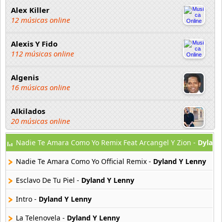
Alex Killer
12 músicas online
Alexis Y Fido
112 músicas online
Algenis
16 músicas online
Alkilados
20 músicas online
Nadie Te Amara Como Yo Remix Feat Arcangel Y Zion -
Dyland
Andy Boy
42 músicas online
Nadie Te Amara Como Yo Official Remix -
Dyland Y Lenny
Angel Olmos
Esclavo De Tu Piel -
Dyland Y Lenny
9 músicas online
Intro -
Dyland Y Lenny
Anonimus
La Telenovela -
Dyland Y Lenny