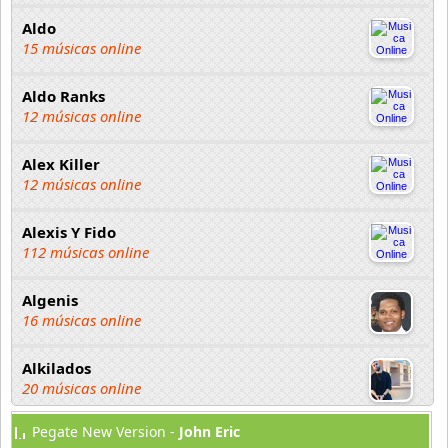
Aldo
15 músicas online
Aldo Ranks
12 músicas online
Alex Killer
12 músicas online
Alexis Y Fido
112 músicas online
Algenis
16 músicas online
Alkilados
20 músicas online
Pegate New Version -
John Eric
Andy Boy