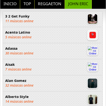
INICIO
TOP
REGGAETON
JOHN ERIC
3 2 Get Funky
11 músicas online
Acento Latino
5 músicas online
Adassa
30 músicas online
Aisak
7 músicas online
Alan Gomez
32 músicas online
Alberto Style
14 músicas online