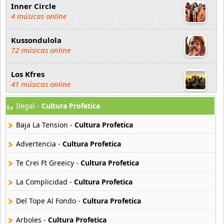
Inner Circle
4 músicas online
Kussondulola
72 músicas online
Los Kfres
41 músicas online
Ilegal -
Cultura Profetica
Los Pericos
19 músicas online
Baja La Tension -
Cultura Profetica
Monkey Spanner
Advertencia -
Cultura Profetica
7 músicas online
Te Crei Ft Greeicy -
Cultura Profetica
Nonpalidece
La Complicidad -
Cultura Profetica
56 músicas online
Del Tope Al Fondo -
Cultura Profetica
Sean Kingston
20 músicas online
Arboles -
Cultura Profetica