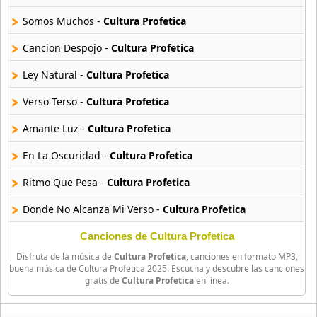
Somos Muchos -
Cultura Profetica
Sean Kinsgton
5 músicas online
Cancion Despojo -
Cultura Profetica
Ley Natural -
Cultura Profetica
Shaggy
19 músicas online
Verso Terso -
Cultura Profetica
Shamanes
Amante Luz -
Cultura Profetica
31 músicas online
En La Oscuridad -
Cultura Profetica
Sizzla
Ritmo Que Pesa -
Cultura Profetica
31 músicas online
Donde No Alcanza Mi Verso -
Cultura Profetica
Skinhead Moonstonp
3 músicas online
Hasta La Noche (Ilegal) -
Cultura Profetica
Canciones de Cultura Profetica
Disfruta de la música de
Cultura Profetica
, canciones en formato MP3,
Caracoles -
Cultura Profetica
The Expanders
buena música de Cultura Profetica 2025. Escucha y descubre las canciones
gratis de
Cultura Profetica
en línea.
12 músicas online
Population Disorder -
Cultura Profetica
Fuiste Cruel -
Cultura Profetica