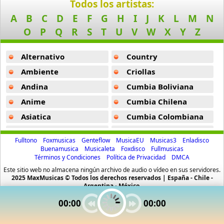
Ub 40
Todos los artistas:
37 músicas online
A
B
C
D
E
F
G
H
I
J
K
L
M
N
Llevame -
Cultura Profetica
O
P
Q
R
S
T
U
V
W
X
Y
Z
Zona Ganjah
Yavida -
Cultura Profetica
48 músicas online
Alternativo
Country
De Antes -
Cultura Profetica
Ambiente
Criollas
La Espera -
Cultura Profetica
Andina
Cumbia Boliviana
Bieke -
Cultura Profetica
Anime
Cumbia Chilena
Canto En La Prision -
Cultura Profetica
Asiatica
Cumbia Colombiana
Atevip
Cumbia Ecuatoriana
Le Da Igual -
Cultura Profetica
Fulltono
Foxmusicas
Genteflow
MusicaEU
Musicas3
Enladisco
Bachatas
Cumbia Mexicana
Buenamusica
Musicaleta
Foxdisco
Fullmusicas
Love And Happiness -
Cultura Profetica
Términos y Condiciones
Política de Privacidad
DMCA
Baladas
Cumbia Pop
Este sitio web no almacena ningún archivo de audio o vídeo en sus servidores.
Rimas Pa Seducir -
Cultura Profetica
Baladas De Oro
Cumbia Surena
2025 MaxMusicas © Todos los derechos reservados | España - Chile -
Argentina - México.
Siento -
Cultura Profetica
Baladas En Ingles
Cumbias
00:00
00:00
Batucada
CumbiaSur
Musica Sin Tiempo -
Cultura Profetica
Billboard
Dance