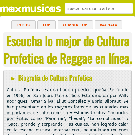
INICIO
TOP
CUMBIA POP
BACHATA
Escucha lo mejor de Cultura
POP
MUSICA CRISTIANA
REGGAETON
BALADAS
ALTERNATIVO
ELECTRÓNICA
Profetica de Reggae en línea.
CUMBIAS
► Biografía de Cultura Profetica
Cultura Profética es una banda puertorriqueña. Se fundó
en 1996, en San Juan, Puerto Rico. Está dirigida por Willy
Rodríguez, Omar Silva, Eliut González y Boris Bilbraut. Se
han presentado en los mayores foros de las ciudades más
importantes de Latinoamérica y Estados Unidos. Conocidos
por éxitos como "Para mí", "Ílegal", "La complicidad" y
"Saca, prende y sorprende", las cuales, han logrado calar
en la escena musical internacional, acumulando millones