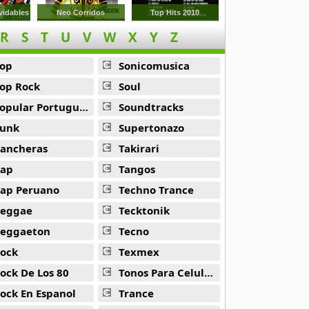
vidables
Neo Corridos
Top Hits 2010
R
S
T
U
V
W
X
Y
Z
op
Sonicomusica
op Rock
Soul
opular Portuguesa
Soundtracks
unk
Supertonazo
ancheras
Takirari
ap
Tangos
ap Peruano
Techno Trance
eggae
Tecktonik
eggaeton
Tecno
ock
Texmex
ock De Los 80
Tonos Para Celulares
ock En Espanol
Trance