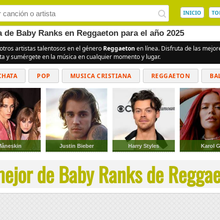
INICIO
TO
ea de Baby Ranks en Reggaeton para el año 2025
otros artistas talentosos en el género
Reggaeton
en línea. Disfruta de las mejo
ita y sumérgete en la música en cualquier momento y lugar.
CHATA
POP
MUSICA CRISTIANA
REGGAETON
BA
CUMBIAS
Måneskin
Justin Bieber
Harry Styles
Karol 
mejor de Baby Ranks de Reggaet