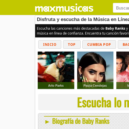
Disfruta y escucha de la Música en Lín
Escucha las canciones más destacadas de
Baby Ranks
y 
música en línea de confianza. Encuentra tu canción favor
INICIO
TOP
CUMBIA POP
BA
Arlo Parks
Paula Cendejas
Escucha lo 
► Biografía de Baby Ranks