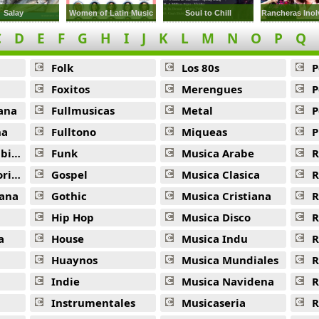
Salay
Women of Latin Music
Soul to Chill
Rancheras Inol
C
D
E
F
G
H
I
J
K
L
M
N
O
P
Q
Folk
Los 80s
P
Foxitos
Merengues
P
ana
Fullmusicas
Metal
P
na
Fulltono
Miqueas
P
ana
Funk
Musica Arabe
R
ana
Gospel
Musica Clasica
R
ana
Gothic
Musica Cristiana
R
Hip Hop
Musica Disco
R
a
House
Musica Indu
R
Huaynos
Musica Mundiales
R
Indie
Musica Navidena
R
Instrumentales
Musicaseria
R