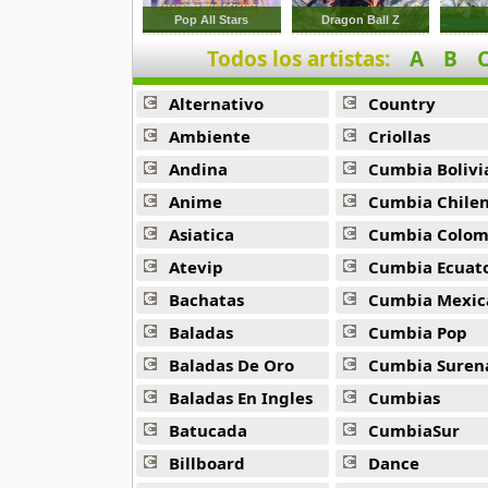
9 músicas online
Pop All Stars
Dragon Ball Z
Todos los artistas:
A
B
Anonimus
20 músicas online
Alternativo
Country
Anton La Voz De Oro
Ambiente
Criollas
10 músicas online
Andina
Cumbia Bolivi
Anime
Cumbia Chile
Anuel Aa
257 músicas online
Asiatica
Cumbia Colombi
Atevip
Cumbia Ecuatori
Arcangel
Bachatas
Cumbia Mexic
416 músicas online
Baladas
Cumbia Pop
Arcangel Y De La Ghetto
Baladas De Oro
Cumbia Suren
101 músicas online
Baladas En Ingles
Cumbias
Batucada
CumbiaSur
Arthur
4 músicas online
Billboard
Dance