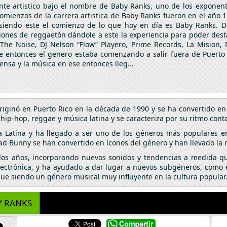
nte artistico bajo el nombre de Baby Ranks, uno de los exponent
omienzos de la carrera artistica de Baby Ranks fueron en el año 1
 siendo este el comienzo de lo que hoy en día es Baby Ranks. D
iones de reggaetón dándole a este la experiencia para poder dest
The Noise, DJ Nelson “Flow” Playero, Prime Records, La Mision, D
ese entonces el genero estaba comenzando a salir fuera de Puerto
nsa y la música en ese entonces lleg...
riginó en Puerto Rico en la década de 1990 y se ha convertido 
p-hop, reggae y música latina y se caracteriza por su ritmo conta
a Latina y ha llegado a ser uno de los géneros más populares e
ad Bunny se han convertido en íconos del género y han llevado la
 los años, incorporando nuevos sonidos y tendencias a medida qu
lectrónica, y ha ayudado a dar lugar a nuevos subgéneros, como el
igue siendo un género musical muy influyente en la cultura popular
Y RANKS