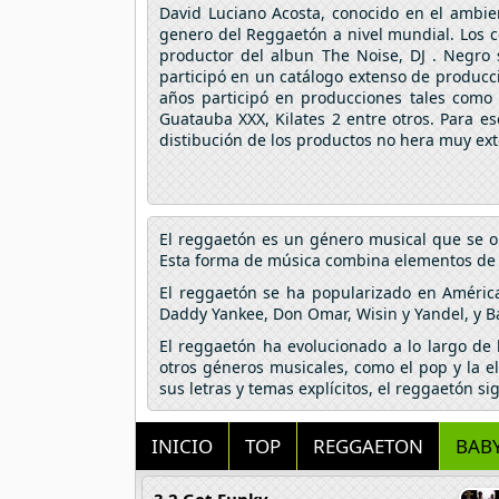
David Luciano Acosta, conocido en el ambie
genero del Reggaetón a nivel mundial. Los c
productor del albun The Noise, DJ . Negro
participó en un catálogo extenso de producc
años participó en producciones tales como 
Guatauba XXX, Kilates 2 entre otros. Para 
distibución de los productos no hera muy exte
El reggaetón es un género musical que se o
Esta forma de música combina elementos de hi
El reggaetón se ha popularizado en Améric
Daddy Yankee, Don Omar, Wisin y Yandel, y B
El reggaetón ha evolucionado a lo largo de
otros géneros musicales, como el pop y la e
sus letras y temas explícitos, el reggaetón s
INICIO
TOP
REGGAETON
BAB
3 2 Get Funky