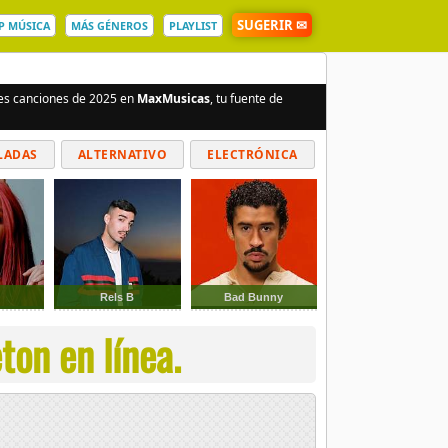
SUGERIR ✉
P MÚSICA
MÁS GÉNEROS
PLAYLIST
res canciones de 2025 en
MaxMusicas
, tu fuente de
LADAS
ALTERNATIVO
ELECTRÓNICA
G
Rels B
Bad Bunny
on en línea.