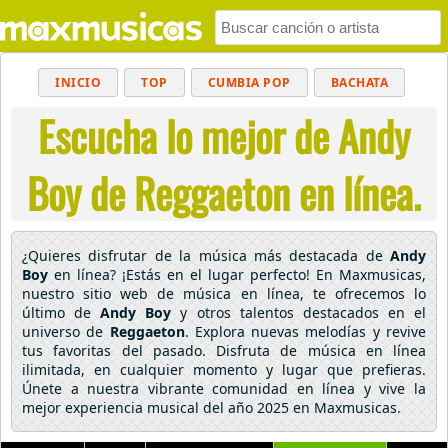
INICIO
TOP
CUMBIA POP
BACHATA
Escucha lo mejor de Andy
POP
MUSICA CRISTIANA
REGGAETON
BALADAS
ALTERNATIVO
ELECTRÓNICA
Boy de Reggaeton en línea.
CUMBIAS
¿Quieres disfrutar de la música más destacada de
Andy
Boy
en línea? ¡Estás en el lugar perfecto! En Maxmusicas,
nuestro sitio web de música en línea, te ofrecemos lo
último de
Andy Boy
y otros talentos destacados en el
universo de
Reggaeton
. Explora nuevas melodías y revive
tus favoritas del pasado. Disfruta de música en línea
ilimitada, en cualquier momento y lugar que prefieras.
Únete a nuestra vibrante comunidad en línea y vive la
mejor experiencia musical del año 2025 en Maxmusicas.