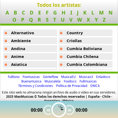
10 músicas online
Todos los artistas:
A
B
C
D
E
F
G
H
I
J
K
L
M
N
Anuel Aa
O
P
Q
R
S
T
U
V
W
X
Y
Z
257 músicas online
Alternativo
Country
Arcangel
416 músicas online
Ambiente
Criollas
Andina
Cumbia Boliviana
Arcangel Y De La Ghetto
Anime
Cumbia Chilena
101 músicas online
Asiatica
Cumbia Colombiana
Arthur
Atevip
Cumbia Ecuatoriana
4 músicas online
Fulltono
Foxmusicas
Genteflow
MusicaEU
Musicas3
Enladisco
Bachatas
Cumbia Mexicana
Buenamusica
Musicaleta
Foxdisco
Fullmusicas
Términos y Condiciones
Política de Privacidad
DMCA
Asesino
Baladas
Cumbia Pop
21 músicas online
Este sitio web no almacena ningún archivo de audio o vídeo en sus servidores.
Baladas De Oro
Cumbia Surena
2025 MaxMusicas © Todos los derechos reservados | España - Chile -
Argentina - México.
Baladas En Ingles
Cumbias
Aspirante
00:00
00:00
93 músicas online
Batucada
CumbiaSur