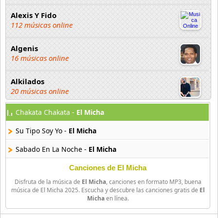
Alexis Y Fido
112 músicas online
Algenis
16 músicas online
Alkilados
20 músicas online
Chakata Chakata -
El Micha
Andy Boy
42 músicas online
Su Tipo Soy Yo -
El Micha
Angel Olmos
Sabado En La Noche -
El Micha
9 músicas online
Canciones de El Micha
Anonimus
Disfruta de la música de
El Micha
, canciones en formato MP3, buena
20 músicas online
música de El Micha 2025. Escucha y descubre las canciones gratis de
El
Micha
en línea.
Anton La Voz De Oro