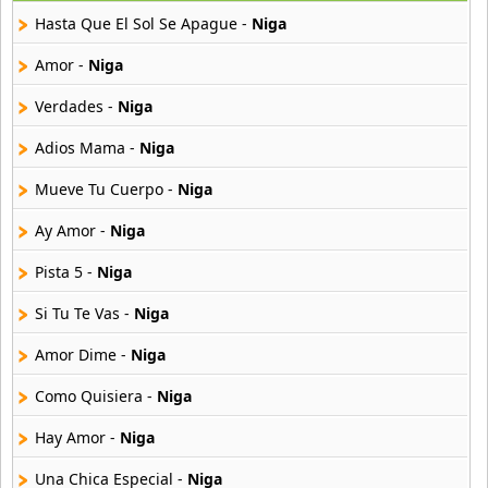
42 músicas online
Hasta Que El Sol Se Apague -
Niga
Angel Olmos
Amor -
Niga
9 músicas online
Verdades -
Niga
Anonimus
Adios Mama -
Niga
20 músicas online
Mueve Tu Cuerpo -
Niga
Anton La Voz De Oro
10 músicas online
Ay Amor -
Niga
Pista 5 -
Niga
Anuel Aa
257 músicas online
Si Tu Te Vas -
Niga
Amor Dime -
Niga
Arcangel
416 músicas online
Como Quisiera -
Niga
Arcangel Y De La Ghetto
Hay Amor -
Niga
101 músicas online
Una Chica Especial -
Niga