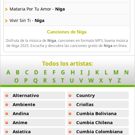
Arthur
Mataria Por Tu Amor -
Niga
4 músicas online
Vivir Sin Ti -
Niga
Asesino
21 músicas online
Nena -
Niga
Canciones de Niga
Disfruta de la música de
Niga
, canciones en formato MP3, buena música
Nina Usted -
Niga
Aspirante
de Niga 2025. Escucha y descubre las canciones gratis de
Niga
en línea.
93 músicas online
Tus Recuerdos -
Niga
Todos los artistas:
Ataque Rasta
Entre Mis Brazos -
Niga
A
B
C
D
E
F
G
H
I
J
K
L
M
N
16 músicas online
Te Quiero -
Niga
O
P
Q
R
S
T
U
V
W
X
Y
Z
Audio El Sonido Musikal
Vuelve -
Niga
3 músicas online
Alternativo
Country
Hasta Cuando -
Niga
Ambiente
Criollas
Babilonia
En Este Mundo No Seria Feliz -
Niga
17 músicas online
Andina
Cumbia Boliviana
Anime
Cumbia Chilena
Perdoname -
Niga
Baby Karen
Asiatica
Cumbia Colombiana
17 músicas online
Luna -
Niga