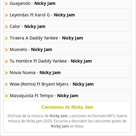
10 músicas online
Guayando -
Nicky Jam
Leyendas Ft Karol G -
Nicky Jam
Anuel Aa
257 músicas online
Calor -
Nicky Jam
Tiraera A Daddy Yankee -
Nicky Jam
Arcangel
416 músicas online
Muevelo -
Nicky Jam
Arcangel Y De La Ghetto
Tu Hombre Ft Daddy Yankee -
Nicky Jam
101 músicas online
Novia Nueva -
Nicky Jam
Arthur
Wow (Remix) Ft Bryant Myers -
Nicky Jam
4 músicas online
Masoquista Ft Tempo -
Nicky Jam
Asesino
21 músicas online
El Favor Ft Dimelo Flow -
Nicky Jam
Canciones de Nicky Jam
Disfruta de la música de
Nicky Jam
, canciones en formato MP3, buena
Borracho -
Nicky Jam
Aspirante
música de Nicky Jam 2025. Escucha y descubre las canciones gratis de
Nicky Jam
en línea.
93 músicas online
Mi Fantasia Ft Messiah -
Nicky Jam