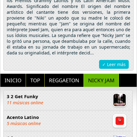
los Premios Grammy Latinos y los Latin American Music
Awards. Significado del nombre El origen del nombre
artístico del cantante tiene dos versiones, la primera
proviene de "Niki" un apodo que su madre le colocó de
pequeño; mientras que "Jam" se origina del nombre del
intérprete Jowel Jam, quien era para aquel entonces uno de
sus ídolos musicales. La segunda refiere que “Nicky Jam” se
lo gritó una persona, que deambulaba por la calle, cuando
él estaba en su jornada de trabajo en un supermercado;
dada su originalidad, el intérprete decid...
✓ Leer más
INICIO
TOP
REGGAETON
NICKY JAM
3 2 Get Funky
11 músicas online
Acento Latino
5 músicas online