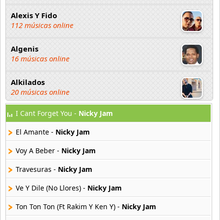
Alexis Y Fido
112 músicas online
Algenis
16 músicas online
Alkilados
20 músicas online
I Cant Forget You -
Nicky Jam
Andy Boy
42 músicas online
El Amante -
Nicky Jam
Angel Olmos
Voy A Beber -
Nicky Jam
9 músicas online
Travesuras -
Nicky Jam
Anonimus
Ve Y Dile (No Llores) -
Nicky Jam
20 músicas online
Ton Ton Ton (Ft Rakim Y Ken Y) -
Nicky Jam
Anton La Voz De Oro