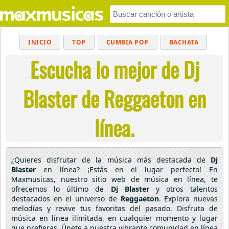
INICIO
TOP
CUMBIA POP
BACHATA
Escucha lo mejor de Dj
POP
MUSICA CRISTIANA
REGGAETON
BALADAS
ALTERNATIVO
ELECTRÓNICA
Blaster de Reggaeton en
CUMBIAS
línea.
¿Quieres disfrutar de la música más destacada de
Dj
Blaster
en línea? ¡Estás en el lugar perfecto! En
Maxmusicas, nuestro sitio web de música en línea, te
ofrecemos lo último de
Dj Blaster
y otros talentos
destacados en el universo de
Reggaeton
. Explora nuevas
melodías y revive tus favoritas del pasado. Disfruta de
música en línea ilimitada, en cualquier momento y lugar
que prefieras. Únete a nuestra vibrante comunidad en línea