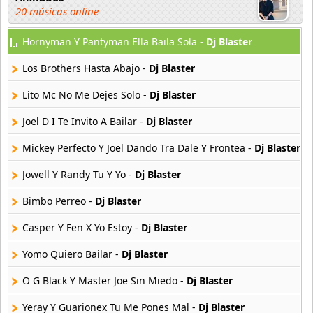
20 músicas online
Hornyman Y Pantyman Ella Baila Sola -
Dj Blaster
Andy Boy
42 músicas online
Los Brothers Hasta Abajo -
Dj Blaster
Angel Olmos
Lito Mc No Me Dejes Solo -
Dj Blaster
9 músicas online
Joel D I Te Invito A Bailar -
Dj Blaster
Anonimus
Mickey Perfecto Y Joel Dando Tra Dale Y Frontea -
Dj Blaster
20 músicas online
Jowell Y Randy Tu Y Yo -
Dj Blaster
Anton La Voz De Oro
10 músicas online
Bimbo Perreo -
Dj Blaster
Casper Y Fen X Yo Estoy -
Dj Blaster
Anuel Aa
257 músicas online
Yomo Quiero Bailar -
Dj Blaster
O G Black Y Master Joe Sin Miedo -
Dj Blaster
Arcangel
416 músicas online
Yeray Y Guarionex Tu Me Pones Mal -
Dj Blaster