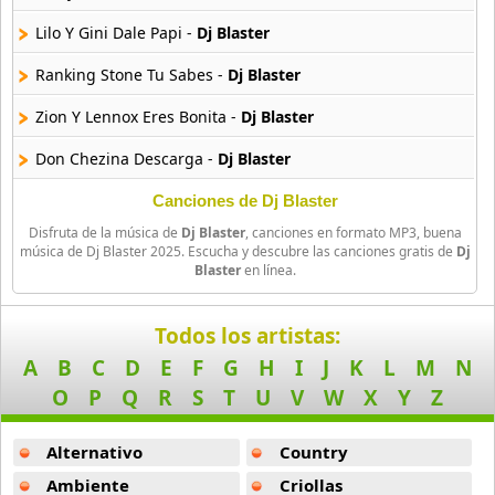
Arcangel Y De La Ghetto
Lilo Y Gini Dale Papi -
Dj Blaster
101 músicas online
Ranking Stone Tu Sabes -
Dj Blaster
Arthur
Zion Y Lennox Eres Bonita -
Dj Blaster
4 músicas online
Don Chezina Descarga -
Dj Blaster
Asesino
21 músicas online
Charlie Y Kingston Llega El Weekend -
Dj Blaster
Canciones de Dj Blaster
Disfruta de la música de
Dj Blaster
, canciones en formato MP3, buena
Shery Y Sheila Un Poquito Mas -
Dj Blaster
Aspirante
música de Dj Blaster 2025. Escucha y descubre las canciones gratis de
Dj
Blaster
en línea.
93 músicas online
Dj Baster Intro -
Dj Blaster
Ataque Rasta
Pity Y Luigi Llega El Viernes -
Dj Blaster
Todos los artistas:
16 músicas online
A
B
C
D
E
F
G
H
I
J
K
L
M
N
Rey Blasto Y Zurdo Pendiente Nena -
Dj Blaster
O
P
Q
R
S
T
U
V
W
X
Y
Z
Audio El Sonido Musikal
Andy Boy Castigo -
Dj Blaster
3 músicas online
Alternativo
Country
Ranking Stone Vuelvo Y Salgo -
Dj Blaster
Babilonia
Ambiente
Criollas