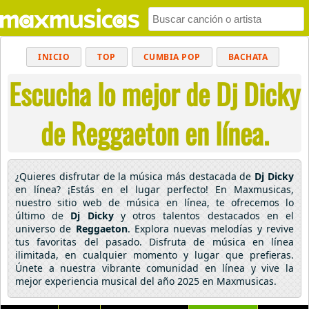
INICIO
TOP
CUMBIA POP
BACHATA
Escucha lo mejor de Dj Dicky
POP
MUSICA CRISTIANA
REGGAETON
BALADAS
ALTERNATIVO
ELECTRÓNICA
de Reggaeton en línea.
CUMBIAS
¿Quieres disfrutar de la música más destacada de
Dj Dicky
en línea? ¡Estás en el lugar perfecto! En Maxmusicas,
nuestro sitio web de música en línea, te ofrecemos lo
último de
Dj Dicky
y otros talentos destacados en el
universo de
Reggaeton
. Explora nuevas melodías y revive
tus favoritas del pasado. Disfruta de música en línea
ilimitada, en cualquier momento y lugar que prefieras.
Únete a nuestra vibrante comunidad en línea y vive la
mejor experiencia musical del año 2025 en Maxmusicas.