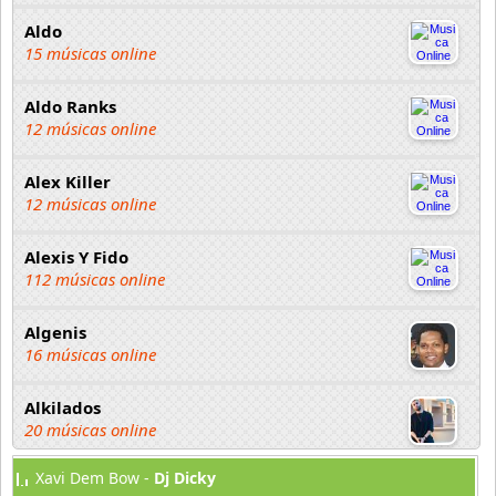
Aldo
15 músicas online
Aldo Ranks
12 músicas online
Alex Killer
12 músicas online
Alexis Y Fido
112 músicas online
Algenis
16 músicas online
Alkilados
20 músicas online
Xavi Dem Bow -
Dj Dicky
Andy Boy