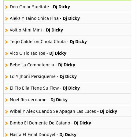
42 músicas online
Don Omar Sueltate -
Dj Dicky
Angel Olmos
Alekz Y Taino Chica Fina -
Dj Dicky
9 músicas online
Voltio Mini Mini -
Dj Dicky
Anonimus
Tego Calderon Chota Chota -
Dj Dicky
20 músicas online
Vico C Tic Tac Toe -
Dj Dicky
Anton La Voz De Oro
10 músicas online
Bebe La Competencia -
Dj Dicky
Ld Y Jhoni Persigueme -
Dj Dicky
Anuel Aa
257 músicas online
El Tio Ella Tiene Su Flow -
Dj Dicky
Noel Recuerdame -
Dj Dicky
Arcangel
416 músicas online
Wibal Y Alex Cuando Se Apagan Las Luces -
Dj Dicky
Arcangel Y De La Ghetto
Bimbo El Demente De Catano -
Dj Dicky
101 músicas online
Hasta El Final Dandyel -
Dj Dicky