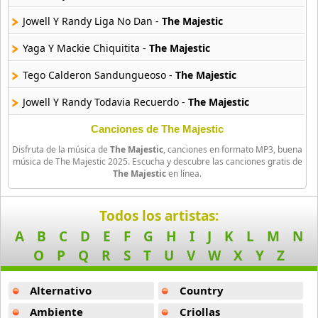
Arcangel Y De La Ghetto
Jowell Y Randy Liga No Dan -
The Majestic
101 músicas online
Yaga Y Mackie Chiquitita -
The Majestic
Arthur
Tego Calderon Sandungueoso -
The Majestic
4 músicas online
Jowell Y Randy Todavia Recuerdo -
The Majestic
Asesino
21 músicas online
Eddie Dee Hablame Claro -
The Majestic
Canciones de The Majestic
Disfruta de la música de
The Majestic
, canciones en formato MP3, buena
Johnny Prez Sobeteo -
The Majestic
Aspirante
música de The Majestic 2025. Escucha y descubre las canciones gratis de
The Majestic
en línea.
93 músicas online
Kenny Saquen Los Blones -
The Majestic
Ataque Rasta
Kenny Y Eric Tu Le Pides Mas -
The Majestic
Todos los artistas:
16 músicas online
A
B
C
D
E
F
G
H
I
J
K
L
M
N
Kenny Quien Soy -
The Majestic
O
P
Q
R
S
T
U
V
W
X
Y
Z
Audio El Sonido Musikal
Peligro Si Fuera Rico -
The Majestic
3 músicas online
Alternativo
Country
Jan Y Fade Yo Te Hare El Amor -
The Majestic
Babilonia
Ambiente
Criollas
Kenny Y Mexicano Abran Paso -
The Majestic