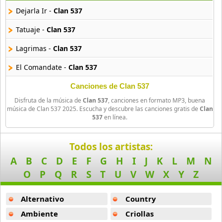
42 músicas online
Dejarla Ir -
Clan 537
Angel Olmos
Tatuaje -
Clan 537
9 músicas online
Lagrimas -
Clan 537
Anonimus
El Comandate -
Clan 537
20 músicas online
Canciones de Clan 537
Anton La Voz De Oro
Disfruta de la música de
Clan 537
, canciones en formato MP3, buena
10 músicas online
música de Clan 537 2025. Escucha y descubre las canciones gratis de
Clan
537
en línea.
Anuel Aa
257 músicas online
Todos los artistas:
A
B
C
D
E
F
G
H
I
J
K
L
M
N
Arcangel
416 músicas online
O
P
Q
R
S
T
U
V
W
X
Y
Z
Arcangel Y De La Ghetto
Alternativo
Country
101 músicas online
Ambiente
Criollas