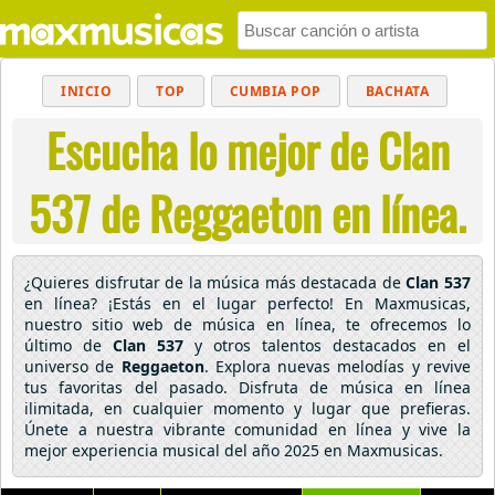
INICIO
TOP
CUMBIA POP
BACHATA
Escucha lo mejor de Clan
POP
MUSICA CRISTIANA
REGGAETON
BALADAS
ALTERNATIVO
ELECTRÓNICA
537 de Reggaeton en línea.
CUMBIAS
¿Quieres disfrutar de la música más destacada de
Clan 537
en línea? ¡Estás en el lugar perfecto! En Maxmusicas,
nuestro sitio web de música en línea, te ofrecemos lo
último de
Clan 537
y otros talentos destacados en el
universo de
Reggaeton
. Explora nuevas melodías y revive
tus favoritas del pasado. Disfruta de música en línea
ilimitada, en cualquier momento y lugar que prefieras.
Únete a nuestra vibrante comunidad en línea y vive la
mejor experiencia musical del año 2025 en Maxmusicas.