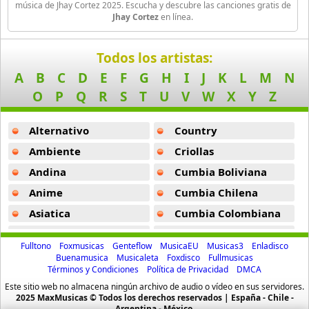
Aspirante
música de Jhay Cortez 2025. Escucha y descubre las canciones gratis de
Jhay Cortez
en línea.
93 músicas online
Subele El Volumen -
Jhay Cortez
Ataque Rasta
A Vapor -
Jhay Cortez
Todos los artistas:
16 músicas online
A
B
C
D
E
F
G
H
I
J
K
L
M
N
Easy -
Jhay Cortez
O
P
Q
R
S
T
U
V
W
X
Y
Z
Audio El Sonido Musikal
Medusa -
Jhay Cortez
3 músicas online
Alternativo
Country
Como Se Siente (Remix) -
Jhay Cortez
Babilonia
Ambiente
Criollas
Pegate (Remix) -
Jhay Cortez
17 músicas online
Andina
Cumbia Boliviana
Dilema -
Jhay Cortez
Anime
Cumbia Chilena
Baby Karen
17 músicas online
Fiel (Remix) -
Jhay Cortez
Asiatica
Cumbia Colombiana
Atevip
Cumbia Ecuatoriana
Kobe En La -
Jhay Cortez
Baby Ranks
Fulltono
Foxmusicas
Genteflow
MusicaEU
Musicas3
Enladisco
16 músicas online
Bachatas
Cumbia Mexicana
Buenamusica
Musicaleta
Foxdisco
Fullmusicas
Los Bandoleros -
Jhay Cortez
Términos y Condiciones
Política de Privacidad
DMCA
Baladas
Cumbia Pop
Baby Rasta
Este sitio web no almacena ningún archivo de audio o vídeo en sus servidores.
Fiel -
Jhay Cortez
Baladas De Oro
Cumbia Surena
2025 MaxMusicas © Todos los derechos reservados | España - Chile -
21 músicas online
Argentina - México.