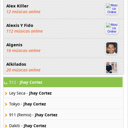
Alex Killer
12 músicas online
Alexis Y Fido
112 músicas online
Algenis
16 músicas online
Alkilados
20 músicas online
512 -
Jhay Cortez
Andy Boy
42 músicas online
Ley Seca -
Jhay Cortez
Angel Olmos
Tokyo -
Jhay Cortez
9 músicas online
911 (Remix) -
Jhay Cortez
Anonimus
Dakiti -
Jhay Cortez