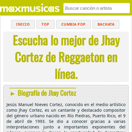
INICIO
TOP
CUMBIA POP
BACHATA
Escucha lo mejor de Jhay
POP
MUSICA CRISTIANA
REGGAETON
BALADAS
ALTERNATIVO
ELECTRÓNICA
Cortez de Reggaeton en
CUMBIAS
línea.
► Biografía de Jhay Cortez
Jesús Manuel Nieves Cortez, conocido en el medio artístico
como Jhay Cortez, es un cantante y destacado compositor
del género urbano nacido en Río Piedras, Puerto Rico, el 9
de abril de 1993. Se dio a conocer gracias a varias
interpretaciones junto a importantes exponentes del