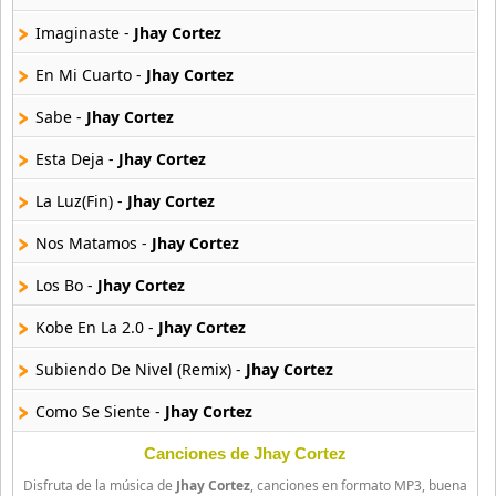
20 músicas online
Imaginaste -
Jhay Cortez
Anton La Voz De Oro
10 músicas online
En Mi Cuarto -
Jhay Cortez
Sabe -
Jhay Cortez
Anuel Aa
257 músicas online
Esta Deja -
Jhay Cortez
La Luz(Fin) -
Jhay Cortez
Arcangel
416 músicas online
Nos Matamos -
Jhay Cortez
Arcangel Y De La Ghetto
Los Bo -
Jhay Cortez
101 músicas online
Kobe En La 2.0 -
Jhay Cortez
Arthur
Subiendo De Nivel (Remix) -
Jhay Cortez
4 músicas online
Como Se Siente -
Jhay Cortez
Asesino
21 músicas online
Imaginaste (Remix) -
Jhay Cortez
Canciones de Jhay Cortez
Disfruta de la música de
Jhay Cortez
, canciones en formato MP3, buena
Apaga Las Luces -
Jhay Cortez