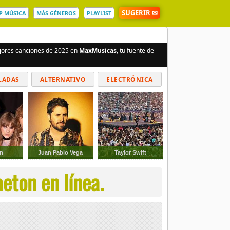
SUGERIR ✉
P MÚSICA
MÁS GÉNEROS
PLAYLIST
ejores canciones de 2025 en
MaxMusicas
, tu fuente de
LADAS
ALTERNATIVO
ELECTRÓNICA
n
Juan Pablo Vega
Taylor Swift
eton en línea.