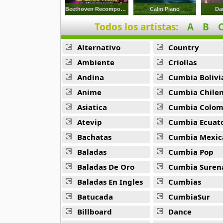
9 músicas online
Beethoven Recomposed
Calm Piano
Da
Todos los artistas:
A
B
Anonimus
20 músicas online
Alternativo
Country
Anton La Voz De Oro
Ambiente
Criollas
10 músicas online
Andina
Cumbia Bolivi
Anime
Cumbia Chile
Anuel Aa
257 músicas online
Asiatica
Cumbia Colombi
Atevip
Cumbia Ecuatori
Arcangel
Bachatas
Cumbia Mexic
416 músicas online
Baladas
Cumbia Pop
Arcangel Y De La Ghetto
Baladas De Oro
Cumbia Suren
101 músicas online
Baladas En Ingles
Cumbias
Batucada
CumbiaSur
Arthur
4 músicas online
Billboard
Dance