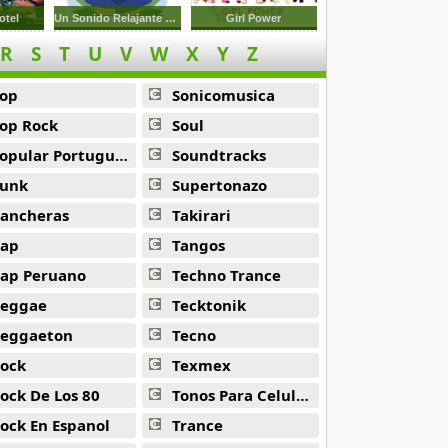
otel
Un Sonido Relajante Y Rapido
Girl Power
R
S
T
U
V
W
X
Y
Z
op
Sonicomusica
op Rock
Soul
opular Portuguesa
Soundtracks
unk
Supertonazo
ancheras
Takirari
ap
Tangos
ap Peruano
Techno Trance
eggae
Tecktonik
eggaeton
Tecno
ock
Texmex
ock De Los 80
Tonos Para Celulares
ock En Espanol
Trance