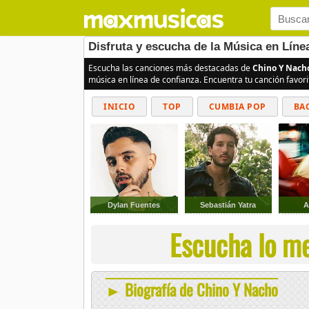
Disfruta y escucha de la Música en Lín
Escucha las canciones más destacadas de
Chino Y Nach
música en línea de confianza. Encuentra tu canción favor
INICIO
TOP
CUMBIA POP
BA
Dylan Fuentes
Sebastián Yatra
A
Escucha lo me
► Biografía de Chino Y Nacho