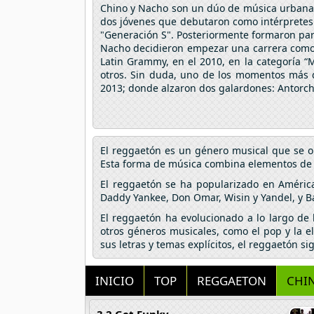
Chino y Nacho son un dúo de música urbana, 
dos jóvenes que debutaron como intérpretes 
"Generación S". Posteriormente formaron part
Nacho decidieron empezar una carrera como 
Latin Grammy, en el 2010, en la categoría 
otros. Sin duda, uno de los momentos más d
2013; donde alzaron dos galardones: Antorcha
El reggaetón es un género musical que se o
Esta forma de música combina elementos de hi
El reggaetón se ha popularizado en Améric
Daddy Yankee, Don Omar, Wisin y Yandel, y B
El reggaetón ha evolucionado a lo largo de
otros géneros musicales, como el pop y la e
sus letras y temas explícitos, el reggaetón s
INICIO
TOP
REGGAETON
CHI
3 2 Get Funky