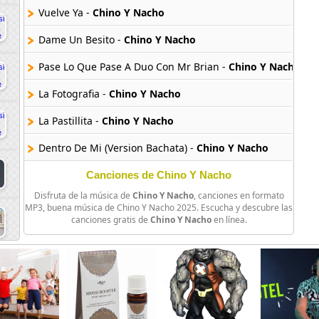
Vuelve Ya -
Chino Y Nacho
Dame Un Besito -
Chino Y Nacho
Pase Lo Que Pase A Duo Con Mr Brian -
Chino Y Nacho
La Fotografia -
Chino Y Nacho
La Pastillita -
Chino Y Nacho
Dentro De Mi (Version Bachata) -
Chino Y Nacho
Sol De Noche Ft Tony Dize -
Chino Y Nacho
Canciones de Chino Y Nacho
Disfruta de la música de
Chino Y Nacho
, canciones en formato
Boleto De Amor -
Chino Y Nacho
MP3, buena música de Chino Y Nacho 2025. Escucha y descubre las
canciones gratis de
Chino Y Nacho
en línea.
Casi Soy Libre -
Chino Y Nacho
Contigo -
Chino Y Nacho
Cuando Te Veo -
Chino Y Nacho
No Puedo Dejar De Quererte -
Chino Y Nacho