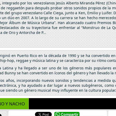
integrado por los venezolanos Jesús Alberto Miranda Pérez (Chin
de reggaetón para después probar otros sonidos propios de la músi
e del grupo venezolano Calle Ciega, junto a Ken, Emilio y Luifer. 
un dúo en 2007. A lo largo de su carrera se han hecho merecedo
“Mejor Álbum de Música Urbana”. Han alcanzado cuatro Premios Bi
estacados de su trayectoria fue enfrentar al “Monstruo de La Qui
 de Oro y Antorcha de P...
riginó en Puerto Rico en la década de 1990 y se ha convertido 
p-hop, reggae y música latina y se caracteriza por su ritmo conta
a Latina y ha llegado a ser uno de los géneros más populares e
ad Bunny se han convertido en íconos del género y han llevado la
 los años, incorporando nuevos sonidos y tendencias a medida qu
lectrónica, y ha ayudado a dar lugar a nuevos subgéneros, como el
igue siendo un género musical muy influyente en la cultura popular
NO Y NACHO