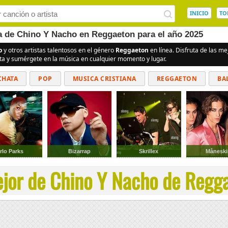
INICIO
TO
ea de Chino Y Nacho en Reggaeton para el año 2025
o
y otros artistas talentosos en el género
Reggaeton
en línea. Disfruta de las m
ita y sumérgete en la música en cualquier momento y lugar.
CHATA
POP
MUSICA CRISTIANA
REGGAETON
BA
CUMBIAS
rlo Parks
Bizarrap
Skrillex
Måneski
jor de Chino Y Nacho de Regga