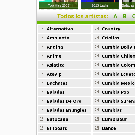
9 músicas online
Top Hits 2003
2023 Latin
Todos los artistas:
A
B
Anonimus
20 músicas online
Alternativo
Country
Anton La Voz De Oro
Ambiente
Criollas
10 músicas online
Andina
Cumbia Bolivi
Anime
Cumbia Chile
Anuel Aa
257 músicas online
Asiatica
Cumbia Colombi
Atevip
Cumbia Ecuatori
Arcangel
Bachatas
Cumbia Mexic
416 músicas online
Baladas
Cumbia Pop
Arcangel Y De La Ghetto
Baladas De Oro
Cumbia Suren
101 músicas online
Baladas En Ingles
Cumbias
Batucada
CumbiaSur
Arthur
4 músicas online
Billboard
Dance