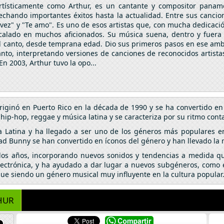
rtísticamente como Arthur, es un cantante y compositor pana
hando importantes éxitos hasta la actualidad. Entre sus cancion
a vez" y "Te amo". Es uno de esos artistas que, con mucha dedicaci
 calado en muchos aficionados. Su música suena, dentro y fuera
el canto, desde temprana edad. Dio sus primeros pasos en ese ambi
anto, interpretando versiones de canciones de reconocidos artist
En 2003, Arthur tuvo la opo...
riginó en Puerto Rico en la década de 1990 y se ha convertido 
p-hop, reggae y música latina y se caracteriza por su ritmo conta
a Latina y ha llegado a ser uno de los géneros más populares e
ad Bunny se han convertido en íconos del género y han llevado la
 los años, incorporando nuevos sonidos y tendencias a medida qu
lectrónica, y ha ayudado a dar lugar a nuevos subgéneros, como el
igue siendo un género musical muy influyente en la cultura popular
HUR