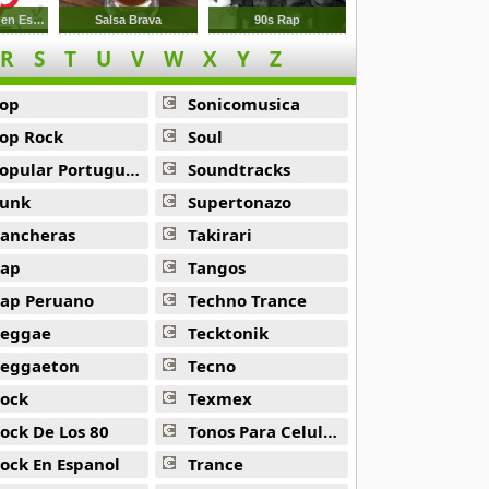
Esenciales Pop en Espanol
Salsa Brava
90s Rap
R
S
T
U
V
W
X
Y
Z
op
Sonicomusica
op Rock
Soul
opular Portuguesa
Soundtracks
unk
Supertonazo
ancheras
Takirari
ap
Tangos
ap Peruano
Techno Trance
eggae
Tecktonik
eggaeton
Tecno
ock
Texmex
ock De Los 80
Tonos Para Celulares
ock En Espanol
Trance