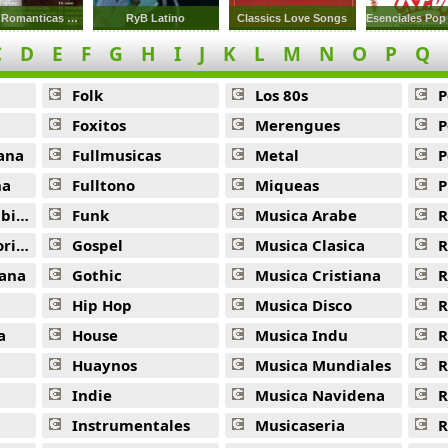
Baladas Romanticas En Espanol De Los 60s 70s 80
RyB Latino
Classics Love Songs
C
D
E
F
G
H
I
J
K
L
M
N
O
P
Q
Folk
Los 80s
P
Foxitos
Merengues
P
ana
Fullmusicas
Metal
P
na
Fulltono
Miqueas
P
ana
Funk
Musica Arabe
R
ana
Gospel
Musica Clasica
R
ana
Gothic
Musica Cristiana
R
Hip Hop
Musica Disco
R
a
House
Musica Indu
R
Huaynos
Musica Mundiales
R
Indie
Musica Navidena
R
Instrumentales
Musicaseria
R