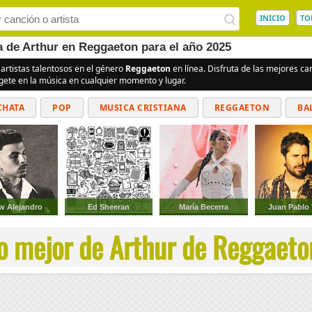
INICIO
TO
a de Arthur en Reggaeton para el año 2025
 artistas talentosos en el género
Reggaeton
en línea. Disfruta de las mejores c
rgete en la música en cualquier momento y lugar.
CHATA
POP
MUSICA CRISTIANA
REGGAETON
BA
CUMBIAS
w Alejandro
Ed Sheeran
María Becerra
Juan Pablo
o mejor de Arthur de Reggaeton