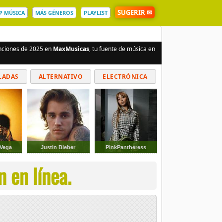
SUGERIR ✉
P MÚSICA
MÁS GÉNEROS
PLAYLIST
anciones de 2025 en
MaxMusicas
, tu fuente de música en
LADAS
ALTERNATIVO
ELECTRÓNICA
 Vega
Justin Bieber
PinkPantheress
 en línea.