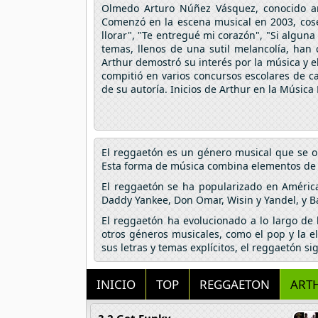
Olmedo Arturo Núñez Vásquez, conocido a
Comenzó en la escena musical en 2003, cosec
llorar", "Te entregué mi corazón", "Si algun
temas, llenos de una sutil melancolía, han
Arthur demostró su interés por la música y 
compitió en varios concursos escolares de c
de su autoría. Inicios de Arthur en la Música 
El reggaetón es un género musical que se o
Esta forma de música combina elementos de hi
El reggaetón se ha popularizado en Améric
Daddy Yankee, Don Omar, Wisin y Yandel, y B
El reggaetón ha evolucionado a lo largo de
otros géneros musicales, como el pop y la e
sus letras y temas explícitos, el reggaetón s
INICIO
TOP
REGGAETON
ART
3 2 Get Funky