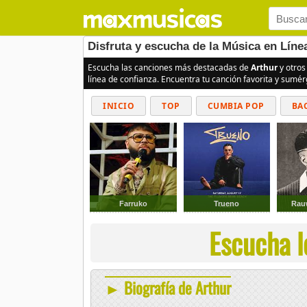
Disfruta y escucha de la Música en Líne
Escucha las canciones más destacadas de
Arthur
y otros
línea de confianza. Encuentra tu canción favorita y sumé
INICIO
TOP
CUMBIA POP
BA
Farruko
Trueno
Rau
Escucha l
► Biografía de Arthur