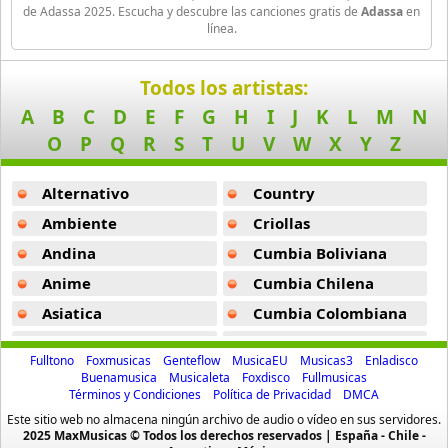
De Tra -
Adassa
Aspirante
de Adassa 2025. Escucha y descubre las canciones gratis de
Adassa
en
línea.
93 músicas online
Dime Mamacita -
Adassa
Ataque Rasta
Amame -
Adassa
Todos los artistas:
16 músicas online
A
B
C
D
E
F
G
H
I
J
K
L
M
N
Kamasutra -
Adassa
O
P
Q
R
S
T
U
V
W
X
Y
Z
Audio El Sonido Musikal
Without You -
Adassa
3 músicas online
Alternativo
Country
Sueltate -
Adassa
Babilonia
Ambiente
Criollas
Tu -
Adassa
17 músicas online
Andina
Cumbia Boliviana
Ya Me Canse -
Adassa
Anime
Cumbia Chilena
Baby Karen
17 músicas online
A Lil Freaky -
Adassa
Asiatica
Cumbia Colombiana
Atevip
Cumbia Ecuatoriana
Dejare De Quererte -
Adassa
Baby Ranks
Fulltono
Foxmusicas
Genteflow
MusicaEU
Musicas3
Enladisco
16 músicas online
Bachatas
Cumbia Mexicana
Buenamusica
Musicaleta
Foxdisco
Fullmusicas
Perder El Control -
Adassa
Términos y Condiciones
Política de Privacidad
DMCA
Baladas
Cumbia Pop
Baby Rasta
Este sitio web no almacena ningún archivo de audio o vídeo en sus servidores.
You Got Me -
Adassa
Baladas De Oro
Cumbia Surena
2025 MaxMusicas © Todos los derechos reservados | España - Chile -
21 músicas online