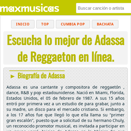
INICIO
TOP
CUMBIA POP
BACHATA
Escucha lo mejor de Adassa
POP
MUSICA CRISTIANA
REGGAETON
BALADAS
ALTERNATIVO
ELECTRÓNICA
de Reggaeton en línea.
CUMBIAS
► Biografía de Adassa
Adassa es una cantante y compositora de reggaetón ,
dance, R&B y pop estadounidense. Nació en Miami, Florida,
Estados Unidos, el 05 de febrero de 1987. A sus 15 años
entró por primera vez a un estudio de para grabar, junto a
su madre, un disco para el mercado cristiano. Si embargo,
a los 17 años fue que llegó lo que ella llama su “primer
gran escalón”, puesto que a solicitud de su hermano Chuly,
un reconocido promotor musical, es invitada a participar en