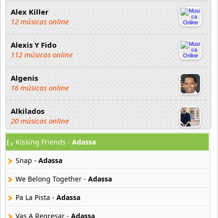
Alex Killer
12 músicas online
Alexis Y Fido
112 músicas online
Algenis
16 músicas online
Alkilados
20 músicas online
Kissing Friends -
Adassa
Andy Boy
42 músicas online
Snap -
Adassa
Angel Olmos
We Belong Together -
Adassa
9 músicas online
Pa La Pista -
Adassa
Anonimus
Vas A Regresar -
Adassa