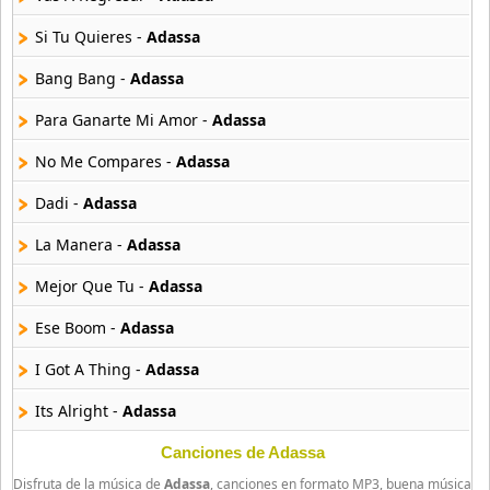
20 músicas online
Si Tu Quieres -
Adassa
Anton La Voz De Oro
10 músicas online
Bang Bang -
Adassa
Para Ganarte Mi Amor -
Adassa
Anuel Aa
257 músicas online
No Me Compares -
Adassa
Dadi -
Adassa
Arcangel
416 músicas online
La Manera -
Adassa
Arcangel Y De La Ghetto
Mejor Que Tu -
Adassa
101 músicas online
Ese Boom -
Adassa
Arthur
I Got A Thing -
Adassa
4 músicas online
Its Alright -
Adassa
Asesino
21 músicas online
Ya No Soy Tu Mujer -
Adassa
Canciones de Adassa
Disfruta de la música de
Adassa
, canciones en formato MP3, buena música