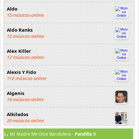
Aldo
15 músicas online
Aldo Ranks
12 músicas online
Alex Killer
12 músicas online
Alexis Y Fido
112 músicas online
Algenis
16 músicas online
Alkilados
20 músicas online
Mi Madre Me Dice Bandolero -
Pandilla X
Andy Boy