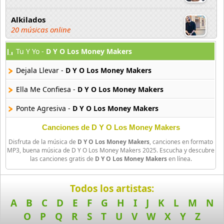
Alkilados
20 músicas online
Tu Y Yo -
D Y O Los Money Makers
Andy Boy
42 músicas online
Dejala Llevar -
D Y O Los Money Makers
Angel Olmos
Ella Me Confiesa -
D Y O Los Money Makers
9 músicas online
Ponte Agresiva -
D Y O Los Money Makers
Anonimus
Canciones de D Y O Los Money Makers
20 músicas online
Disfruta de la música de
D Y O Los Money Makers
, canciones en formato
MP3, buena música de D Y O Los Money Makers 2025. Escucha y descubre
Anton La Voz De Oro
las canciones gratis de
D Y O Los Money Makers
en línea.
10 músicas online
Todos los artistas:
Anuel Aa
257 músicas online
A
B
C
D
E
F
G
H
I
J
K
L
M
N
O
P
Q
R
S
T
U
V
W
X
Y
Z
Arcangel