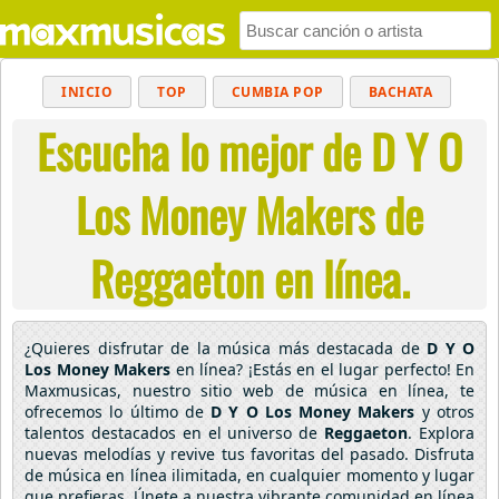
INICIO
TOP
CUMBIA POP
BACHATA
Escucha lo mejor de D Y O
POP
MUSICA CRISTIANA
REGGAETON
BALADAS
ALTERNATIVO
ELECTRÓNICA
Los Money Makers de
CUMBIAS
Reggaeton en línea.
¿Quieres disfrutar de la música más destacada de
D Y O
Los Money Makers
en línea? ¡Estás en el lugar perfecto! En
Maxmusicas, nuestro sitio web de música en línea, te
ofrecemos lo último de
D Y O Los Money Makers
y otros
talentos destacados en el universo de
Reggaeton
. Explora
nuevas melodías y revive tus favoritas del pasado. Disfruta
de música en línea ilimitada, en cualquier momento y lugar
que prefieras. Únete a nuestra vibrante comunidad en línea