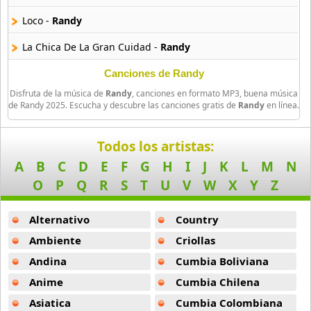
Arthur
Loco -
Randy
4 músicas online
La Chica De La Gran Cuidad -
Randy
Asesino
21 músicas online
Por Que Estas Sola -
Randy
Canciones de Randy
Disfruta de la música de
Randy
, canciones en formato MP3, buena música
Despacio Feat Calor Urbano -
Randy
Aspirante
de Randy 2025. Escucha y descubre las canciones gratis de
Randy
en línea.
93 músicas online
Todos los artistas:
Ataque Rasta
A
B
C
D
E
F
G
H
I
J
K
L
M
N
16 músicas online
O
P
Q
R
S
T
U
V
W
X
Y
Z
Audio El Sonido Musikal
3 músicas online
Alternativo
Country
Ambiente
Criollas
Babilonia
17 músicas online
Andina
Cumbia Boliviana
Anime
Cumbia Chilena
Baby Karen
Asiatica
Cumbia Colombiana
17 músicas online