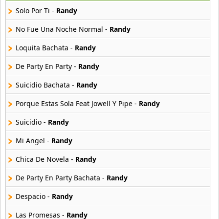
42 músicas online
Solo Por Ti -
Randy
Angel Olmos
No Fue Una Noche Normal -
Randy
9 músicas online
Loquita Bachata -
Randy
Anonimus
De Party En Party -
Randy
20 músicas online
Suicidio Bachata -
Randy
Anton La Voz De Oro
10 músicas online
Porque Estas Sola Feat Jowell Y Pipe -
Randy
Suicidio -
Randy
Anuel Aa
257 músicas online
Mi Angel -
Randy
Chica De Novela -
Randy
Arcangel
416 músicas online
De Party En Party Bachata -
Randy
Arcangel Y De La Ghetto
Despacio -
Randy
101 músicas online
Las Promesas -
Randy