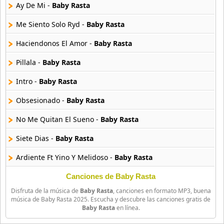
10 músicas online
Ay De Mi -
Baby Rasta
Me Siento Solo Ryd -
Baby Rasta
Anuel Aa
257 músicas online
Haciendonos El Amor -
Baby Rasta
Pillala -
Baby Rasta
Arcangel
416 músicas online
Intro -
Baby Rasta
Arcangel Y De La Ghetto
Obsesionado -
Baby Rasta
101 músicas online
No Me Quitan El Sueno -
Baby Rasta
Arthur
Siete Dias -
Baby Rasta
4 músicas online
Ardiente Ft Yino Y Melidoso -
Baby Rasta
Asesino
21 músicas online
Kalyaquin -
Baby Rasta
Canciones de Baby Rasta
Disfruta de la música de
Baby Rasta
, canciones en formato MP3, buena
Capturo -
Baby Rasta
Aspirante
música de Baby Rasta 2025. Escucha y descubre las canciones gratis de
Baby Rasta
en línea.
93 músicas online
Envidia Cae -
Baby Rasta