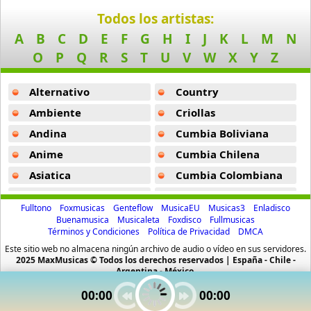
Ataque Rasta
Sigo Tus Pasos -
Baby Rasta
Todos los artistas:
16 músicas online
A
B
C
D
E
F
G
H
I
J
K
L
M
N
Perrounska -
Baby Rasta
O
P
Q
R
S
T
U
V
W
X
Y
Z
Audio El Sonido Musikal
Toma Nena -
Baby Rasta
3 músicas online
Alternativo
Country
Babilonia
Ambiente
Criollas
17 músicas online
Andina
Cumbia Boliviana
Anime
Cumbia Chilena
Baby Karen
17 músicas online
Asiatica
Cumbia Colombiana
Atevip
Cumbia Ecuatoriana
Baby Ranks
Fulltono
Foxmusicas
Genteflow
MusicaEU
Musicas3
Enladisco
16 músicas online
Bachatas
Cumbia Mexicana
Buenamusica
Musicaleta
Foxdisco
Fullmusicas
Términos y Condiciones
Política de Privacidad
DMCA
Baladas
Cumbia Pop
Baby Rasta
Este sitio web no almacena ningún archivo de audio o vídeo en sus servidores.
Baladas De Oro
Cumbia Surena
2025 MaxMusicas © Todos los derechos reservados | España - Chile -
21 músicas online
Argentina - México.
Baladas En Ingles
Cumbias
00:00
00:00
Baby Rasta Y Gringo
Batucada
CumbiaSur
112 músicas online