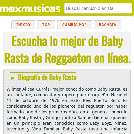
INICIO
TOP
CUMBIA POP
BACHATA
Escucha lo mejor de Baby
POP
MUSICA CRISTIANA
REGGAETON
BALADAS
ALTERNATIVO
ELECTRÓNICA
Rasta de Reggaeton en línea.
CUMBIAS
► Biografía de Baby Rasta
Wilmer Alicea Currás, mejor conocido como Baby Rasta, es
un cantante, compositor y rapero puertorriqueño. Nació el
11 de octubre de 1976 en Hato Rey, Puerto Rico. Es
considerado uno de los pioneros del reguetón por haber
formado uno de los primeros dúos en el género, conocido
como Baby Rasta y Gringo, junto a Samuel Gerena, quienes
en un principio eran conocidos como Eazy Boyz. Niñez,
Juventud y Vida Familiar Baby Rasta tuvo una infancia