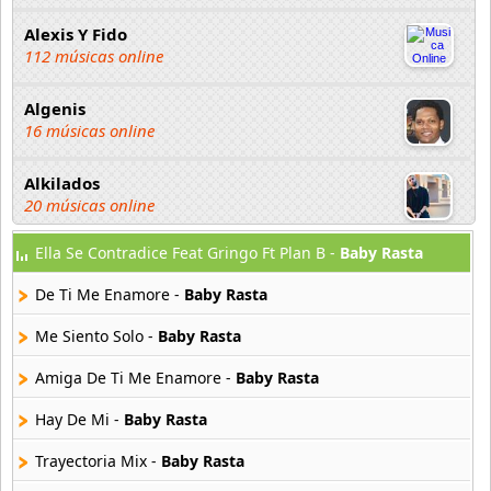
Alexis Y Fido
112 músicas online
Algenis
16 músicas online
Alkilados
20 músicas online
Ella Se Contradice Feat Gringo Ft Plan B -
Baby Rasta
Andy Boy
42 músicas online
De Ti Me Enamore -
Baby Rasta
Angel Olmos
Me Siento Solo -
Baby Rasta
9 músicas online
Amiga De Ti Me Enamore -
Baby Rasta
Anonimus
Hay De Mi -
Baby Rasta
20 músicas online
Trayectoria Mix -
Baby Rasta
Anton La Voz De Oro