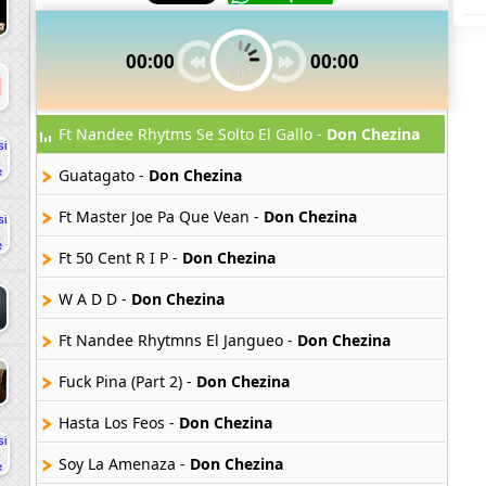
00:00
00:00
Ft Nandee Rhytms Se Solto El Gallo -
Don Chezina
Guatagato -
Don Chezina
Ft Master Joe Pa Que Vean -
Don Chezina
Ft 50 Cent R I P -
Don Chezina
W A D D -
Don Chezina
Ft Nandee Rhytmns El Jangueo -
Don Chezina
Fuck Pina (Part 2) -
Don Chezina
Hasta Los Feos -
Don Chezina
Soy La Amenaza -
Don Chezina