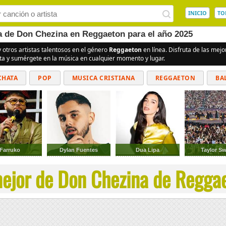
INICIO
TO
ea de Don Chezina en Reggaeton para el año 2025
 otros artistas talentosos en el género
Reggaeton
en línea. Disfruta de las mej
ita y sumérgete en la música en cualquier momento y lugar.
CHATA
POP
MUSICA CRISTIANA
REGGAETON
BA
CUMBIAS
Farruko
Dylan Fuentes
Dua Lipa
Taylor Sw
ejor de Don Chezina de Reggae