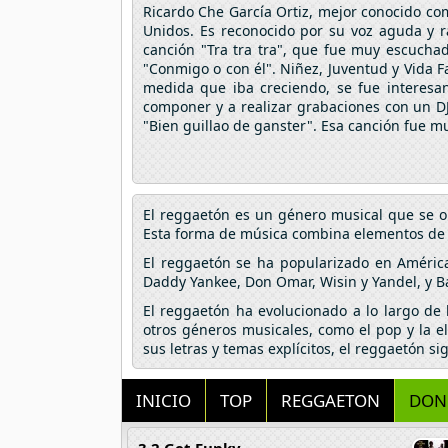
Ricardo Che García Ortiz, mejor conocido co
Unidos. Es reconocido por su voz aguda y 
canción "Tra tra tra", que fue muy escuchad
"Conmigo o con él". Niñez, Juventud y Vida F
medida que iba creciendo, se fue interesa
componer y a realizar grabaciones con un D
"Bien guillao de ganster". Esa canción fue m
El reggaetón es un género musical que se o
Esta forma de música combina elementos de hi
El reggaetón se ha popularizado en Améric
Daddy Yankee, Don Omar, Wisin y Yandel, y B
El reggaetón ha evolucionado a lo largo de
otros géneros musicales, como el pop y la e
sus letras y temas explícitos, el reggaetón s
INICIO
TOP
REGGAETON
DON
3 2 Get Funky