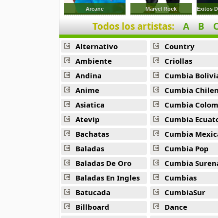
9 músicas online
Arcane
Marvel Rock
Todos los artistas:
A
B
Anonimus
20 músicas online
Alternativo
Country
Anton La Voz De Oro
Ambiente
Criollas
10 músicas online
Andina
Cumbia Bolivi
Anime
Cumbia Chile
Anuel Aa
257 músicas online
Asiatica
Cumbia Colombi
Atevip
Cumbia Ecuatori
Arcangel
Bachatas
Cumbia Mexic
416 músicas online
Baladas
Cumbia Pop
Arcangel Y De La Ghetto
Baladas De Oro
Cumbia Suren
101 músicas online
Baladas En Ingles
Cumbias
Batucada
CumbiaSur
Arthur
4 músicas online
Billboard
Dance