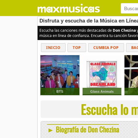
Disfruta y escucha de la Música en Lín
Escucha las canciones más destacadas de
Don Chezina
y
música en línea de confianza. Encuentra tu canción favor
INICIO
TOP
CUMBIA POP
BA
BTS
Glass Animals
Escucha lo m
► Biografía de Don Chezina