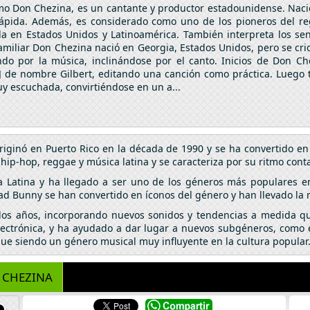
mo Don Chezina, es un cantante y productor estadounidense. Naci
rápida. Además, es considerado como uno de los pioneros del re
a en Estados Unidos y Latinoamérica. También interpreta los senc
amiliar Don Chezina nació en Georgia, Estados Unidos, pero se cri
ndo por la música, inclinándose por el canto. Inicios de Don 
J de nombre Gilbert, editando una canción como práctica. Luego 
uy escuchada, convirtiéndose en un a...
riginó en Puerto Rico en la década de 1990 y se ha convertido 
p-hop, reggae y música latina y se caracteriza por su ritmo conta
a Latina y ha llegado a ser uno de los géneros más populares e
ad Bunny se han convertido en íconos del género y han llevado la
 los años, incorporando nuevos sonidos y tendencias a medida qu
lectrónica, y ha ayudado a dar lugar a nuevos subgéneros, como el
igue siendo un género musical muy influyente en la cultura popular
 CHEZINA