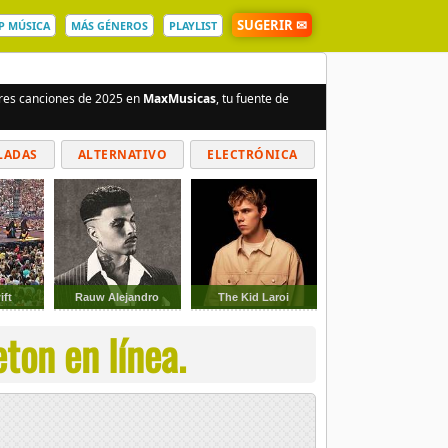
SUGERIR ✉
P MÚSICA
MÁS GÉNEROS
PLAYLIST
ores canciones de 2025 en
MaxMusicas
, tu fuente de
LADAS
ALTERNATIVO
ELECTRÓNICA
ift
Rauw Alejandro
The Kid Laroi
ton en línea.