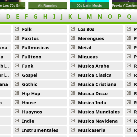
Exitos De Los 70s En Ingles
Alt Running
00s Latin Music
C
D
E
F
G
H
I
J
K
L
M
N
O
P
Q
Folk
Los 80s
P
Foxitos
Merengues
P
ana
Fullmusicas
Metal
P
na
Fulltono
Miqueas
P
ana
Funk
Musica Arabe
R
ana
Gospel
Musica Clasica
R
ana
Gothic
Musica Cristiana
R
Hip Hop
Musica Disco
R
a
House
Musica Indu
R
Huaynos
Musica Mundiales
R
Indie
Musica Navidena
R
Instrumentales
Musicaseria
R