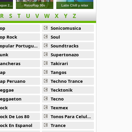
Previa Y Cachengue 2023
RetroRap 90s
Latin Chill y relax
R
S
T
U
V
W
X
Y
Z
op
Sonicomusica
op Rock
Soul
opular Portuguesa
Soundtracks
unk
Supertonazo
ancheras
Takirari
ap
Tangos
ap Peruano
Techno Trance
eggae
Tecktonik
eggaeton
Tecno
ock
Texmex
ock De Los 80
Tonos Para Celulares
ock En Espanol
Trance