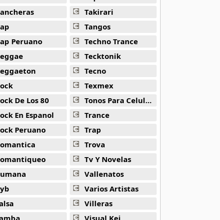
ancheras
Takirari
ap
Tangos
ap Peruano
Techno Trance
eggae
Tecktonik
eggaeton
Tecno
ock
Texmex
ock De Los 80
Tonos Para Celulares
ock En Espanol
Trance
ock Peruano
Trap
omantica
Trova
omantiqueo
Tv Y Novelas
Rumana
Vallenatos
yb
Varios Artistas
alsa
Villeras
amba
Visual Kei