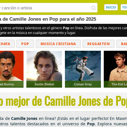
INICIO
TO
a de Camille Jones en Pop para el año 2025
y otros artistas talentosos en el género
Pop
en línea. Disfruta de las mejores c
rgete en la música en cualquier momento y lugar.
CHATA
POP
MUSICA CRISTIANA
REGGAETON
BA
CUMBIAS
ad Bunny
Justin Bieber
Conan Gray
The Kid La
o mejor de Camille Jones de Pop
ada de
Camille Jones
en línea? ¡Estás en el lugar perfecto! En Maxm
tros talentos destacados en el universo de
Pop
. Explora nuevas