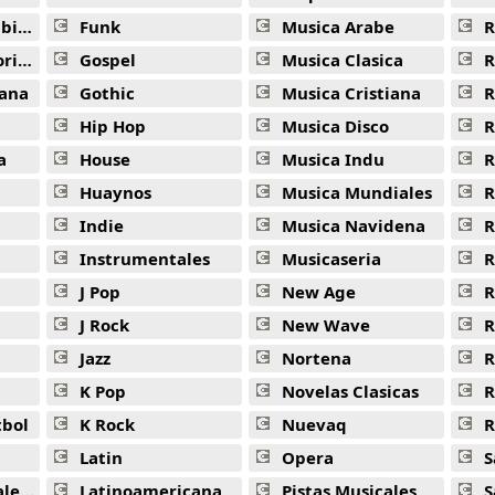
ana
Funk
Musica Arabe
R
ana
Gospel
Musica Clasica
R
ana
Gothic
Musica Cristiana
R
Hip Hop
Musica Disco
R
a
House
Musica Indu
R
Huaynos
Musica Mundiales
R
Indie
Musica Navidena
R
Instrumentales
Musicaseria
R
J Pop
New Age
R
J Rock
New Wave
R
Jazz
Nortena
R
K Pop
Novelas Clasicas
tbol
K Rock
Nuevaq
R
Latin
Opera
S
jas
Latinoamericana
Pistas Musicales
S