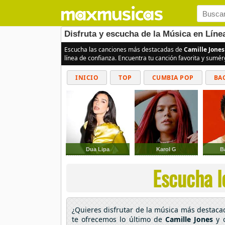
Disfruta y escucha de la Música en Líne
Escucha las canciones más destacadas de
Camille Jones
línea de confianza. Encuentra tu canción favorita y sumé
INICIO
TOP
CUMBIA POP
BA
Dua Lipa
Karol G
B
Escucha l
¿Quieres disfrutar de la música más destac
te ofrecemos lo último de
Camille Jones
y o