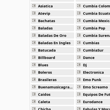
Bellakath
27 músicas online
Asiatica
Cumbia Colombi
Atevip
Cumbia Ecuatori
Benson Boone
Bachatas
Cumbia Mexic
16 músicas online
Baladas
Cumbia Pop
Beret
Baladas De Oro
Cumbia Suren
50 músicas online
Baladas En Ingles
Cumbias
Batucada
CumbiaSur
Big Time Rush
14 músicas online
Billboard
Dance
Blues
Dj
Bikeride
61 músicas online
Boleros
Electronica
Brasileras
Emo Punk
Billie Eilish
Buenamusicagratis
Emo Screamo
52 músicas online
Caidos
Equipos De Fu
Birdy
Caleta
Eurodance
9 músicas online
Chicha
Fabulas Y Morale