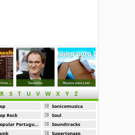
Baladas Romanticas En Espanol De Los 60s 70s 80
Tarantino
Musica para Leer
R
S
T
U
V
W
X
Y
Z
op
Sonicomusica
op Rock
Soul
opular Portuguesa
Soundtracks
unk
Supertonazo