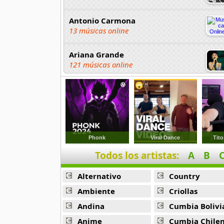
Antonio Carmona
13 músicas online
Ariana Grande
121 músicas online
Aselin Debison
25 músicas online
Asmir Young
36 músicas online
Phonk
Viral Dance
Tito
Todos los artistas:
A
B
Aya Nakamura
44 músicas online
Alternativo
Country
B J Thomas
Ambiente
Criollas
18 músicas online
Andina
Cumbia Bolivi
Anime
Cumbia Chile