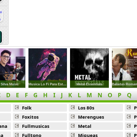
 Silva Music
Musica Lo Fi Para Estudiar 1
Metal Essentials
C
D
E
F
G
H
I
J
K
L
M
N
O
P
Q
Folk
Los 80s
P
Foxitos
Merengues
P
ana
Fullmusicas
Metal
P
na
Fulltono
Miqueas
P