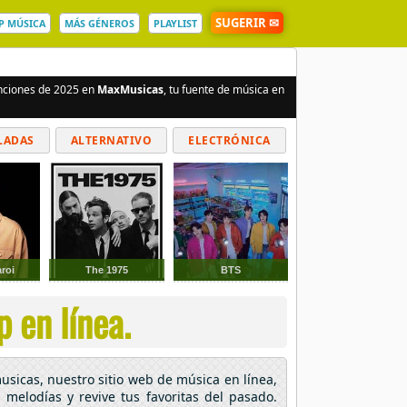
SUGERIR ✉
P MÚSICA
MÁS GÉNEROS
PLAYLIST
anciones de 2025 en
MaxMusicas
, tu fuente de música en
LADAS
ALTERNATIVO
ELECTRÓNICA
roi
The 1975
BTS
 en línea.
usicas, nuestro sitio web de música en línea,
 melodías y revive tus favoritas del pasado.