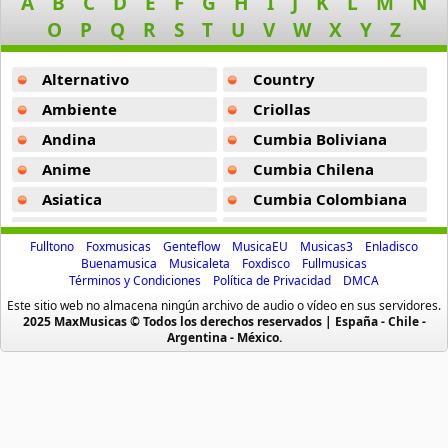
A
B
C
D
E
F
G
H
I
J
K
L
M
N
Billie Eilish
O
P
Q
R
S
T
U
V
W
X
Y
Z
52 músicas online
Alternativo
Country
Birdy
9 músicas online
Ambiente
Criollas
Andina
Cumbia Boliviana
Black Dub
11 músicas online
Anime
Cumbia Chilena
Asiatica
Cumbia Colombiana
Blackbird Blackbird
Atevip
Cumbia Ecuatoriana
19 músicas online
Fulltono
Foxmusicas
Genteflow
MusicaEU
Musicas3
Enladisco
Bachatas
Cumbia Mexicana
Buenamusica
Musicaleta
Foxdisco
Fullmusicas
Términos y Condiciones
Política de Privacidad
DMCA
Bob
Baladas
Cumbia Pop
9 músicas online
Este sitio web no almacena ningún archivo de audio o vídeo en sus servidores.
Baladas De Oro
Cumbia Surena
2025 MaxMusicas © Todos los derechos reservados | España - Chile -
Argentina - México.
Baladas En Ingles
Cumbias
Bruno Mars
47 músicas online
Batucada
CumbiaSur
Billboard
Dance
Camila Cabello
Blues
Dj
40 músicas online