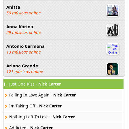
Anitta
50 músicas online
Anna Karina
29 músicas online
Antonio Carmona
13 músicas online
Ariana Grande
121 músicas online
Just One Kiss -
Nick Carter
Aselin Debison
25 músicas online
Falling In Love Again -
Nick Carter
Asmir Young
Im Taking Off -
Nick Carter
36 músicas online
Nothing Left To Lose -
Nick Carter
Aya Nakamura
Addicted -
Nick Carter