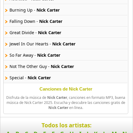
44 músicas online
Burning Up -
Nick Carter
B J Thomas
18 músicas online
Falling Down -
Nick Carter
Great Divide -
Nick Carter
Bellakath
27 músicas online
Jewel In Our Hearts -
Nick Carter
So Far Away -
Nick Carter
Benson Boone
16 músicas online
Not The Other Guy -
Nick Carter
Beret
Special -
Nick Carter
50 músicas online
Canciones de Nick Carter
Big Time Rush
Disfruta de la música de
Nick Carter
, canciones en formato MP3, buena
14 músicas online
música de Nick Carter 2025. Escucha y descubre las canciones gratis de
Nick Carter
en línea.
Bikeride
61 músicas online
Todos los artistas: