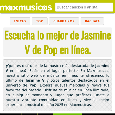
INICIO
TOP
CUMBIA POP
BACHATA
Escucha lo mejor de Jasmine
POP
MUSICA CRISTIANA
REGGAETON
BALADAS
ALTERNATIVO
ELECTRÓNICA
V de Pop en línea.
CUMBIAS
¿Quieres disfrutar de la música más destacada de
Jasmine
V
en línea? ¡Estás en el lugar perfecto! En Maxmusicas,
nuestro sitio web de música en línea, te ofrecemos lo
último de
Jasmine V
y otros talentos destacados en el
universo de
Pop
. Explora nuevas melodías y revive tus
favoritas del pasado. Disfruta de música en línea ilimitada,
en cualquier momento y lugar que prefieras. Únete a
nuestra vibrante comunidad en línea y vive la mejor
experiencia musical del año 2025 en Maxmusicas.