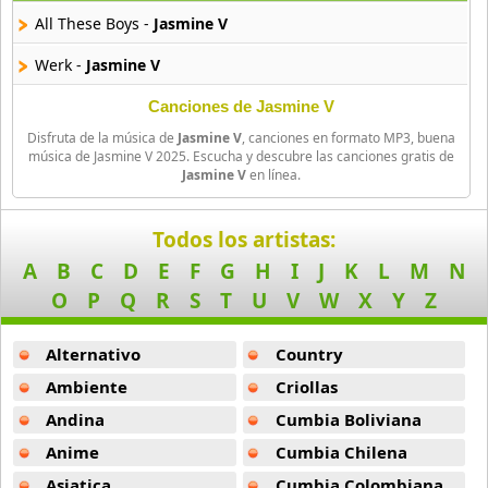
25 músicas online
All These Boys -
Jasmine V
Asmir Young
Werk -
Jasmine V
36 músicas online
Canciones de Jasmine V
Aya Nakamura
Disfruta de la música de
Jasmine V
, canciones en formato MP3, buena
44 músicas online
música de Jasmine V 2025. Escucha y descubre las canciones gratis de
Jasmine V
en línea.
B J Thomas
18 músicas online
Todos los artistas:
A
B
C
D
E
F
G
H
I
J
K
L
M
N
Bellakath
O
P
Q
R
S
T
U
V
W
X
Y
Z
27 músicas online
Alternativo
Country
Benson Boone
16 músicas online
Ambiente
Criollas
Andina
Cumbia Boliviana
Beret
Anime
Cumbia Chilena
50 músicas online
Asiatica
Cumbia Colombiana