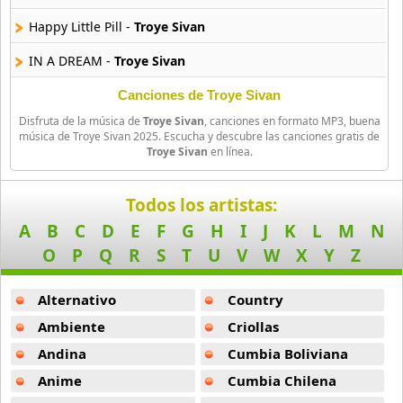
Big Time Rush
Happy Little Pill -
Troye Sivan
14 músicas online
IN A DREAM -
Troye Sivan
Bikeride
61 músicas online
There For You Ft Martin Garrix -
Troye Sivan
Canciones de Troye Sivan
Disfruta de la música de
Troye Sivan
, canciones en formato MP3, buena
Angel Baby -
Troye Sivan
Billie Eilish
música de Troye Sivan 2025. Escucha y descubre las canciones gratis de
Troye Sivan
en línea.
52 músicas online
Lucky Strike -
Troye Sivan
Birdy
You Ft Regard -
Troye Sivan
Todos los artistas:
9 músicas online
A
B
C
D
E
F
G
H
I
J
K
L
M
N
Easy -
Troye Sivan
O
P
Q
R
S
T
U
V
W
X
Y
Z
Black Dub
BITE -
Troye Sivan
11 músicas online
Alternativo
Country
Cant Go Back Baby -
Troye Sivan
Blackbird Blackbird
Ambiente
Criollas
Honey -
Troye Sivan
19 músicas online
Andina
Cumbia Boliviana
Seventeen -
Troye Sivan
Anime
Cumbia Chilena
Bob
9 músicas online
Silly -
Troye Sivan