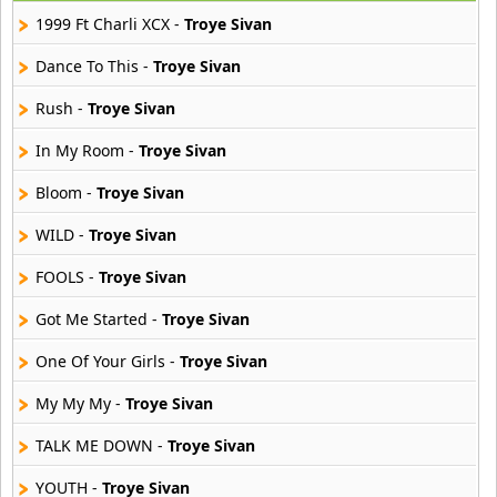
25 músicas online
1999 Ft Charli XCX -
Troye Sivan
Asmir Young
Dance To This -
Troye Sivan
36 músicas online
Rush -
Troye Sivan
Aya Nakamura
In My Room -
Troye Sivan
44 músicas online
Bloom -
Troye Sivan
B J Thomas
18 músicas online
WILD -
Troye Sivan
FOOLS -
Troye Sivan
Bellakath
27 músicas online
Got Me Started -
Troye Sivan
One Of Your Girls -
Troye Sivan
Benson Boone
16 músicas online
My My My -
Troye Sivan
Beret
TALK ME DOWN -
Troye Sivan
50 músicas online
YOUTH -
Troye Sivan