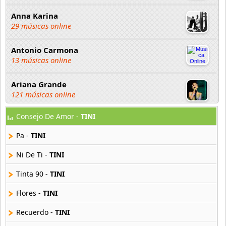
Anna Karina
29 músicas online
Antonio Carmona
13 músicas online
Ariana Grande
121 músicas online
Consejo De Amor -
TINI
Aselin Debison
25 músicas online
Pa -
TINI
Asmir Young
Ni De Ti -
TINI
36 músicas online
Tinta 90 -
TINI
Aya Nakamura
Flores -
TINI
44 músicas online
Recuerdo -
TINI
B J Thomas