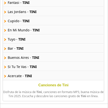
18 músicas online
Fantasi -
TINI
Las Jordans -
TINI
Bellakath
27 músicas online
Cupido -
TINI
En Mi Mundo -
TINI
Benson Boone
16 músicas online
Tuyo -
TINI
Beret
Bar -
TINI
50 músicas online
Buenos Aires -
TINI
Big Time Rush
Si Tu Te Vas -
TINI
14 músicas online
Acercate -
TINI
Bikeride
61 músicas online
Fresa -
TINI
Canciones de Tini
Disfruta de la música de
Tini
, canciones en formato MP3, buena música de
Yo Te Amo A Ti -
TINI
Billie Eilish
Tini 2025. Escucha y descubre las canciones gratis de
Tini
en línea.
52 músicas online
Lagrimas CROSSOVER NR 4 Ft Big One -
TINI