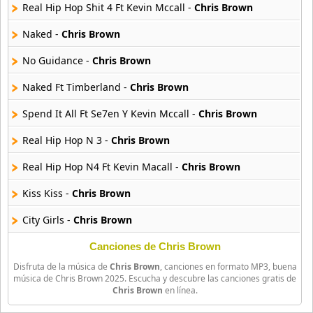
18 músicas online
Real Hip Hop Shit 4 Ft Kevin Mccall -
Chris Brown
Naked -
Chris Brown
Bellakath
27 músicas online
No Guidance -
Chris Brown
Naked Ft Timberland -
Chris Brown
Benson Boone
16 músicas online
Spend It All Ft Se7en Y Kevin Mccall -
Chris Brown
Beret
Real Hip Hop N 3 -
Chris Brown
50 músicas online
Real Hip Hop N4 Ft Kevin Macall -
Chris Brown
Big Time Rush
Kiss Kiss -
Chris Brown
14 músicas online
City Girls -
Chris Brown
Bikeride
61 músicas online
Come Together -
Chris Brown
Canciones de Chris Brown
Disfruta de la música de
Chris Brown
, canciones en formato MP3, buena
Yeah 3x -
Chris Brown
Billie Eilish
música de Chris Brown 2025. Escucha y descubre las canciones gratis de
Chris Brown
en línea.
52 músicas online
Body On Mine Ft Se7en -
Chris Brown