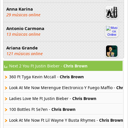
Anna Karina
29 músicas online
Antonio Carmona
13 músicas online
Ariana Grande
121 músicas online
Next 2 You Ft Justin Bieber -
Chris Brown
Aselin Debison
25 músicas online
360 Ft Tyga Kevin Mccall -
Chris Brown
Asmir Young
Look At Me Now Merengue Electronico Y Fuego Maffio -
Chris
36 músicas online
Ladies Love Me Ft Justin Bieber -
Chris Brown
Aya Nakamura
100 Bottles Ft Se7en -
Chris Brown
44 músicas online
Look At Me Now Ft Lil Wayne Y Busta Rhymes -
Chris Brown
B J Thomas