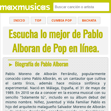
INICIO
TOP
CUMBIA POP
BACHATA
Escucha lo mejor de Pablo
POP
MUSICA CRISTIANA
REGGAETON
BALADAS
ALTERNATIVO
ELECTRÓNICA
Alboran de Pop en línea.
CUMBIAS
► Biografía de Pablo Alboran
Pablo Moreno de Alborán Ferrándiz, popularmente
conocido como Pablo Alborán, es un cantautor que cultiva
el canto lírico, además hace música sinfónica y
experimental. Nació en Málaga, España, el 31 de mayo de
1989. En 2010 se da a conocer en la escena musical con su
sencillo "Solamente tú", incluido en su álbum debut del
mismo nombre. Niñez, Juventud y Vida Familiar Pablo es
hijo del arquitecto malagueño Salvador Moreno de Alborán