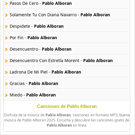
18 músicas online
Pasos De Cero -
Pablo Alboran
Solamente Tu Con Diana Navarro -
Pablo Alboran
Bellakath
27 músicas online
Despidete -
Pablo Alboran
Por Fin -
Pablo Alboran
Benson Boone
16 músicas online
Desencuentro -
Pablo Alboran
Beret
Desencuentro Con Estrella Morent -
Pablo Alboran
50 músicas online
Ladrona De Mi Piel -
Pablo Alboran
Big Time Rush
Gracias -
Pablo Alboran
14 músicas online
Miedo -
Pablo Alboran
Bikeride
61 músicas online
Perdoname -
Pablo Alboran
Canciones de Pablo Alboran
Disfruta de la música de
Pablo Alboran
, canciones en formato MP3, buena
Volver A Empezar -
Pablo Alboran
Billie Eilish
música de Pablo Alboran 2025. Escucha y descubre las canciones gratis de
Pablo Alboran
en línea.
52 músicas online
La Escalera -
Pablo Alboran