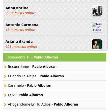
Anna Karina
29 músicas online
Antonio Carmona
13 músicas online
Ariana Grande
121 músicas online
Solamente Tu -
Pablo Alboran
Aselin Debison
25 músicas online
Recuerdame -
Pablo Alboran
Asmir Young
Cuando Te Alejas -
Pablo Alboran
36 músicas online
Caramelo -
Pablo Alboran
Aya Nakamura
Ecos -
Pablo Alboran
44 músicas online
Ahogandome En Tu Adios -
Pablo Alboran
B J Thomas