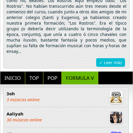
como no, Beatles. Los Rostros Aquí empezó todo. "Los
Rostros". No habían transcurrido aún tres meses desde el
comienzo del curso, cuando junto a otros dos amigos de mi
anterior colegio (Santi y Eugenio), ya habíamos creado
nuestra primera formación; “Los Rostros”. Era el típico
grupo (o debería decir utilizando la terminología de la
época, conjunto), que unía a cuatro ó cinco chavales con
mucha ilusión, bastante fantasía y pocos medios, que
suplían su falta de formación musical con horas y horas de
ensay...
✓ Leer más
INICIO
TOP
POP
FORMULA V
3oh
3 músicas online
Aaliyah
30 músicas online