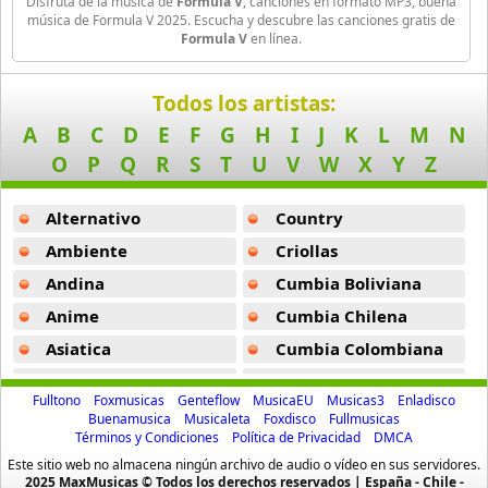
Disfruta de la música de
Formula V
, canciones en formato MP3, buena
18 músicas online
música de Formula V 2025. Escucha y descubre las canciones gratis de
Formula V
en línea.
Bellakath
27 músicas online
Todos los artistas:
A
B
C
D
E
F
G
H
I
J
K
L
M
N
Benson Boone
16 músicas online
O
P
Q
R
S
T
U
V
W
X
Y
Z
Beret
Alternativo
Country
50 músicas online
Ambiente
Criollas
Andina
Cumbia Boliviana
Big Time Rush
14 músicas online
Anime
Cumbia Chilena
Asiatica
Cumbia Colombiana
Bikeride
Atevip
Cumbia Ecuatoriana
61 músicas online
Fulltono
Foxmusicas
Genteflow
MusicaEU
Musicas3
Enladisco
Bachatas
Cumbia Mexicana
Buenamusica
Musicaleta
Foxdisco
Fullmusicas
Billie Eilish
Términos y Condiciones
Política de Privacidad
DMCA
Baladas
Cumbia Pop
52 músicas online
Este sitio web no almacena ningún archivo de audio o vídeo en sus servidores.
Baladas De Oro
Cumbia Surena
2025 MaxMusicas © Todos los derechos reservados | España - Chile -