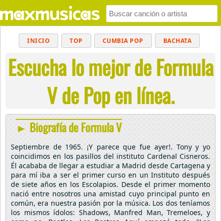
INICIO
TOP
CUMBIA POP
BACHATA
Escucha lo mejor de Formula
POP
MUSICA CRISTIANA
REGGAETON
BALADAS
ALTERNATIVO
ELECTRÓNICA
V de Pop en línea.
CUMBIAS
► Biografía de Formula V
Septiembre de 1965. ¡Y parece que fue ayer!. Tony y yo
coincidimos en los pasillos del instituto Cardenal Cisneros.
Él acababa de llegar a estudiar a Madrid desde Cartagena y
para mí iba a ser el primer curso en un Instituto después
de siete años en los Escolapios. Desde el primer momento
nació entre nosotros una amistad cuyo principal punto en
común, era nuestra pasión por la música. Los dos teníamos
los mismos ídolos: Shadows, Manfred Man, Tremeloes, y