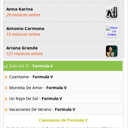
Anna Karina
29 músicas online
Antonio Carmona
13 músicas online
Ariana Grande
121 músicas online
Solo Sin Ti -
Formula V
Aselin Debison
25 músicas online
Cuentame -
Formula V
Asmir Young
Moneda De Amor -
Formula V
36 músicas online
Un Rayo De Sol -
Formula V
Aya Nakamura
Vacaciones De Verano -
Formula V
44 músicas online
Canciones de Formula V
B J Thomas