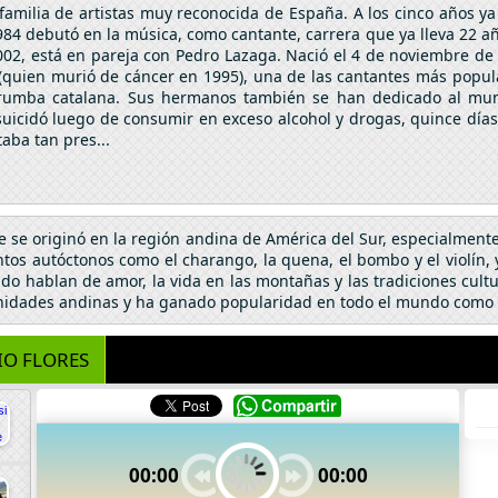
 familia de artistas muy reconocida de España. A los cinco años
1984 debutó en la música, como cantante, carrera que ya lleva 22 a
2002, está en pareja con Pedro Lazaga. Nació el 4 de noviembre d
es (quien murió de cáncer en 1995), una de las cantantes más popu
la rumba catalana. Sus hermanos también se han dedicado al mundo
e suicidó luego de consumir en exceso alcohol y drogas, quince d
aba tan pres...
 se originó en la región andina de América del Sur, especialmente 
tos autóctonos como el charango, la quena, el bombo y el violín, y
nudo hablan de amor, la vida en las montañas y las tradiciones cult
unidades andinas y ha ganado popularidad en todo el mundo como p
IO FLORES
00:00
00:00