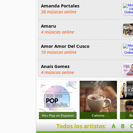
Amanda Portales
38 músicas online
Amaru
4 músicas online
Amor Amor Del Cusco
10 músicas online
Anais Gomez
4 músicas online
Anayd de los Andes
9 músicas online
Ande Sur
10 músicas online
Hits Pop en Espanol
Caliente
Ba
Todos los artistas:
A
B
Angel Damazo
22 músicas online