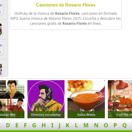
Canciones de Rosario Flores
Disfruta de la música de
Rosario Flores
, canciones en formato
MP3, buena música de Rosario Flores 2025. Escucha y descubre las
canciones gratis de
Rosario Flores
en línea.
ladas 00s
Directos auronplay
Salsa Brava
Lofi Hip 
C
D
E
F
G
H
I
J
K
L
M
N
O
P
Q