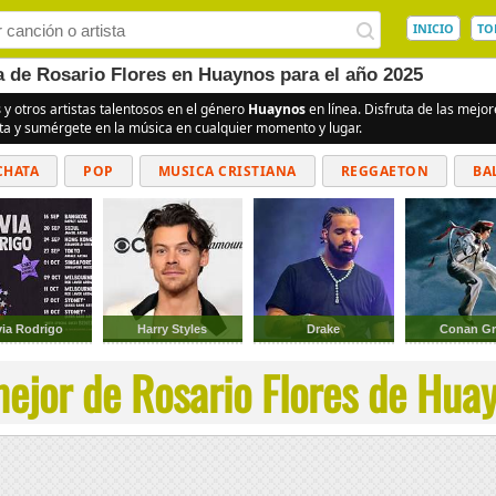
INICIO
TO
a de Rosario Flores en Huaynos para el año 2025
s
y otros artistas talentosos en el género
Huaynos
en línea. Disfruta de las mej
ita y sumérgete en la música en cualquier momento y lugar.
CHATA
POP
MUSICA CRISTIANA
REGGAETON
BA
CUMBIAS
via Rodrigo
Harry Styles
Drake
Conan Gr
ejor de Rosario Flores de Huay