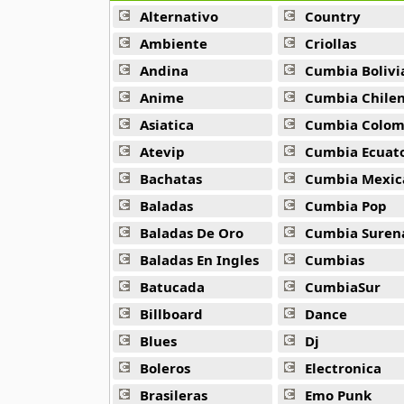
Alternativo
Country
Anita Santivanez
Ambiente
Criollas
47 músicas online
Andina
Cumbia Bolivi
Anime
Cumbia Chile
Antonieta Antezana
8 músicas online
Asiatica
Cumbia Colombi
Atevip
Cumbia Ecuatori
Araceli y sus Guardianes
Bachatas
Cumbia Mexic
5 músicas online
Baladas
Cumbia Pop
Arcangeles de Yasmani Allasi
Baladas De Oro
Cumbia Suren
4 músicas online
Baladas En Ingles
Cumbias
Batucada
CumbiaSur
Arco Iris
7 músicas online
Billboard
Dance
Blues
Dj
Arequipa
16 músicas online
Boleros
Electronica
Brasileras
Emo Punk