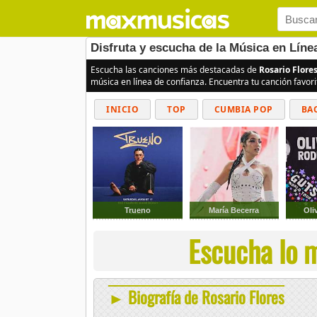
Disfruta y escucha de la Música en Líne
Escucha las canciones más destacadas de
Rosario Flore
música en línea de confianza. Encuentra tu canción favor
INICIO
TOP
CUMBIA POP
BA
Trueno
María Becerra
Oli
Escucha lo m
► Biografía de Rosario Flores