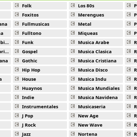
Folk
Los 80s
P
Foxitos
Merengues
P
ana
Fullmusicas
Metal
P
na
Fulltono
Miqueas
P
ana
Funk
Musica Arabe
R
ana
Gospel
Musica Clasica
R
ana
Gothic
Musica Cristiana
R
Hip Hop
Musica Disco
R
a
House
Musica Indu
R
Huaynos
Musica Mundiales
R
Indie
Musica Navidena
R
Instrumentales
Musicaseria
R
J Pop
New Age
R
J Rock
New Wave
R
Jazz
Nortena
R