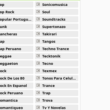
op
Sonicomusica
op Rock
Soul
opular Portuguesa
Soundtracks
unk
Supertonazo
ancheras
Takirari
ap
Tangos
ap Peruano
Techno Trance
eggae
Tecktonik
eggaeton
Tecno
ock
Texmex
ock De Los 80
Tonos Para Celulares
ock En Espanol
Trance
ock Peruano
Trap
omantica
Trova
omantiqueo
Tv Y Novelas