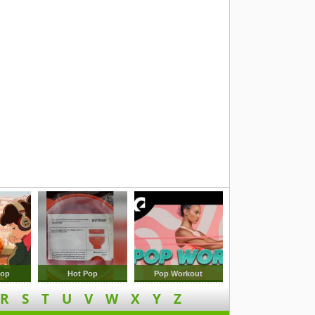
Hop
Hot Pop
Pop Workout
R
S
T
U
V
W
X
Y
Z