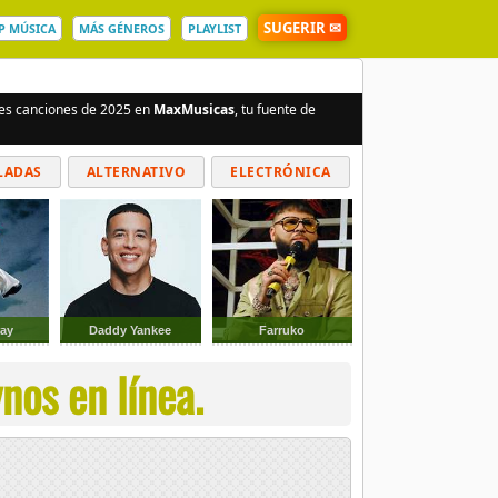
SUGERIR ✉
P MÚSICA
MÁS GÉNEROS
PLAYLIST
ores canciones de 2025 en
MaxMusicas
, tu fuente de
LADAS
ALTERNATIVO
ELECTRÓNICA
ay
Daddy Yankee
Farruko
nos en línea.