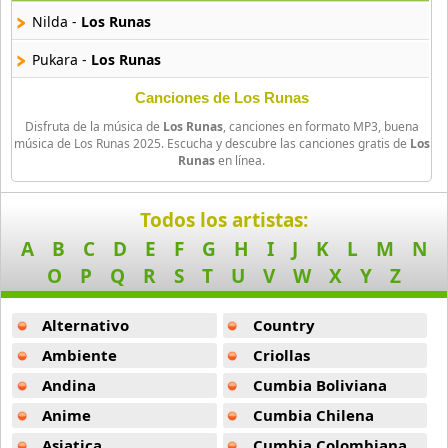
9 músicas online
Nilda -
Los Runas
Ande Sur
Pukara -
Los Runas
10 músicas online
Canciones de Los Runas
Angel Damazo
Disfruta de la música de
Los Runas
, canciones en formato MP3, buena
22 músicas online
música de Los Runas 2025. Escucha y descubre las canciones gratis de
Los
Runas
en línea.
Anita Santivanez
47 músicas online
Todos los artistas:
A
B
C
D
E
F
G
H
I
J
K
L
M
N
Antonieta Antezana
O
P
Q
R
S
T
U
V
W
X
Y
Z
8 músicas online
Alternativo
Country
Araceli y sus Guardianes
5 músicas online
Ambiente
Criollas
Andina
Cumbia Boliviana
Arcangeles de Yasmani Allasi
Anime
Cumbia Chilena
4 músicas online
Asiatica
Cumbia Colombiana