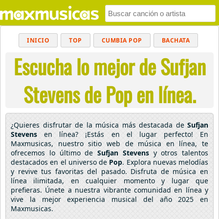
INICIO
TOP
CUMBIA POP
BACHATA
Escucha lo mejor de Sufjan
POP
MUSICA CRISTIANA
REGGAETON
BALADAS
ALTERNATIVO
ELECTRÓNICA
Stevens de Pop en línea.
CUMBIAS
¿Quieres disfrutar de la música más destacada de
Sufjan
Stevens
en línea? ¡Estás en el lugar perfecto! En
Maxmusicas, nuestro sitio web de música en línea, te
ofrecemos lo último de
Sufjan Stevens
y otros talentos
destacados en el universo de
Pop
. Explora nuevas melodías
y revive tus favoritas del pasado. Disfruta de música en
línea ilimitada, en cualquier momento y lugar que
prefieras. Únete a nuestra vibrante comunidad en línea y
vive la mejor experiencia musical del año 2025 en
Maxmusicas.