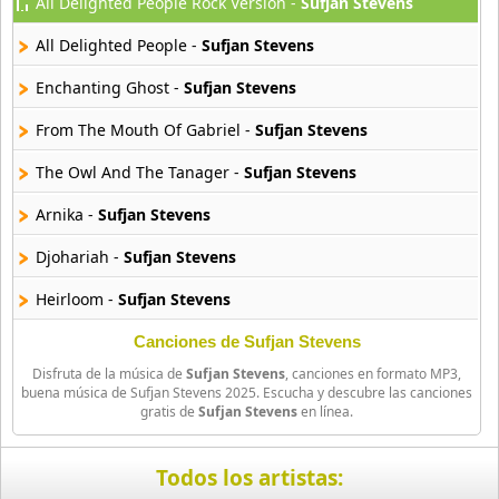
All Delighted People Rock Version -
Sufjan Stevens
Aselin Debison
25 músicas online
All Delighted People -
Sufjan Stevens
Asmir Young
Enchanting Ghost -
Sufjan Stevens
36 músicas online
From The Mouth Of Gabriel -
Sufjan Stevens
Aya Nakamura
The Owl And The Tanager -
Sufjan Stevens
44 músicas online
Arnika -
Sufjan Stevens
B J Thomas
18 músicas online
Djohariah -
Sufjan Stevens
Heirloom -
Sufjan Stevens
Bellakath
27 músicas online
Canciones de Sufjan Stevens
Disfruta de la música de
Sufjan Stevens
, canciones en formato MP3,
Benson Boone
buena música de Sufjan Stevens 2025. Escucha y descubre las canciones
16 músicas online
gratis de
Sufjan Stevens
en línea.
Beret
Todos los artistas:
50 músicas online