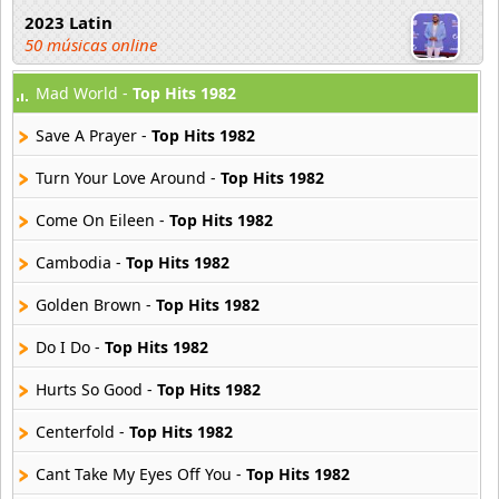
2023 Latin
50 músicas online
Mad World -
Top Hits 1982
2023 Pop
80 músicas online
Save A Prayer -
Top Hits 1982
2023 Rock
Turn Your Love Around -
Top Hits 1982
59 músicas online
Come On Eileen -
Top Hits 1982
80s Acoustic Hits
Cambodia -
Top Hits 1982
37 músicas online
Golden Brown -
Top Hits 1982
80s Ballads
48 músicas online
Do I Do -
Top Hits 1982
Hurts So Good -
Top Hits 1982
80s Pop Rock
50 músicas online
Centerfold -
Top Hits 1982
Cant Take My Eyes Off You -
Top Hits 1982
90s Acoustic Hits