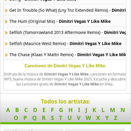
19 músicas online
Get In Trouble (So What) (Lny Tnz Extended Remix) -
Dimitri V
Galantis
The Hum (Original Mix) -
Dimitri Vegas Y Like Mike
20 músicas online
Selfish (Tomorrowland 2013 Aftermovie Remix) -
Dimitri Vega
Gobble Gobble
Selfish (Maurice West Remix) -
Dimitri Vegas Y Like Mike
6 músicas online
The Chase (Klaas Y Mattn Remix) -
Dimitri Vegas Y Like Mike
Kakkmaddafakka
9 músicas online
Beast (All As One) -
Dimitri Vegas Y Like Mike
Canciones de Dimitri Vegas Y Like Mike
Disfruta de la música de
Dimitri Vegas Y Like Mike
, canciones en formato
Instagram Ft David Guetta -
Dimitri Vegas Y Like Mike
Kite Club
MP3, buena música de Dimitri Vegas Y Like Mike 2025. Escucha y descubre
las canciones gratis de
Dimitri Vegas Y Like Mike
en línea.
3 músicas online
Rocking Around The Christmas Tree (Gabry Ponte Edit Mixed) 
Kygo
Best Friends Ass (Ariel Vromen Radio Remix) -
Dimitri Vegas Y
Todos los artistas:
49 músicas online
A
B
C
D
E
F
G
H
I
J
K
L
M
N
Christmas Time -
Dimitri Vegas Y Like Mike
O
P
Q
R
S
T
U
V
W
X
Y
Z
Major Lazer
K20 -
Dimitri Vegas Y Like Mike
15 músicas online