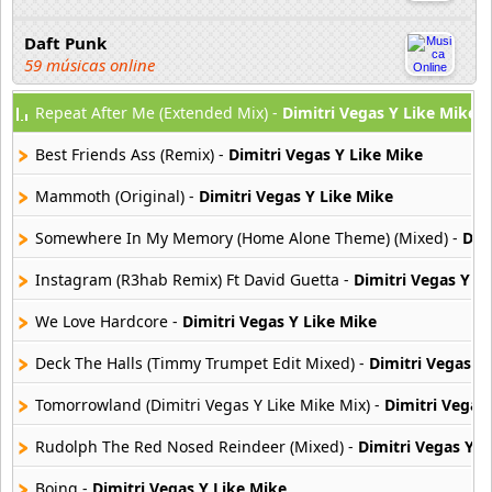
Daft Punk
59 músicas online
Repeat After Me (Extended Mix) -
Dimitri Vegas Y Like Mike
David Guetta
162 músicas online
Best Friends Ass (Remix) -
Dimitri Vegas Y Like Mike
Deep Forest
Mammoth (Original) -
Dimitri Vegas Y Like Mike
69 músicas online
Somewhere In My Memory (Home Alone Theme) (Mixed) -
Dim
Dimitri Vegas y Like Mike
Instagram (R3hab Remix) Ft David Guetta -
Dimitri Vegas Y L
104 músicas online
We Love Hardcore -
Dimitri Vegas Y Like Mike
DJ Snake
13 músicas online
Deck The Halls (Timmy Trumpet Edit Mixed) -
Dimitri Vegas Y
Tomorrowland (Dimitri Vegas Y Like Mike Mix) -
Dimitri Vegas
DVBBS
18 músicas online
Rudolph The Red Nosed Reindeer (Mixed) -
Dimitri Vegas Y L
Boing -
Dimitri Vegas Y Like Mike
Front 242