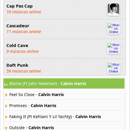
Cap Pas Cap
10 músicas online
Cascadeur
11 músicas online
Cold Cave
9 músicas online
Daft Punk
59 músicas online
Blame (Ft John Newman) -
Calvin Harris
David Guetta
162 músicas online
Feel So Close -
Calvin Harris
Deep Forest
Promises -
Calvin Harris
69 músicas online
Faking It (Ft Kehlani Y Lil Yachty) -
Calvin Harris
Dimitri Vegas y Like Mike
Outside -
Calvin Harris