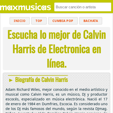
INICIO
TOP
CUMBIA POP
BACHATA
Escucha lo mejor de Calvin
POP
MUSICA CRISTIANA
REGGAETON
BALADAS
ALTERNATIVO
ELECTRÓNICA
Harris de Electronica en
CUMBIAS
línea.
► Biografía de Calvin Harris
Adam Richard Wiles, mejor conocido en el medio artístico y
musical como Calvin Harris, es un músico, DJ y productor
escocés, especializado en música electrónica. Nació el 17
de enero de 1984 en Dumfries, Escocia. Es considerado uno
de los DJ más famosos del mundo, según la revista DJmag.