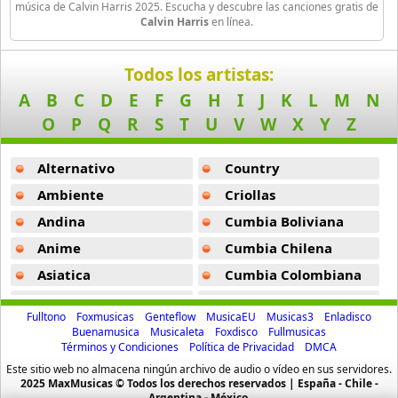
Kite Club
música de Calvin Harris 2025. Escucha y descubre las canciones gratis de
Calvin Harris
en línea.
3 músicas online
Thinking About You (Ft Ayah Marar) -
Calvin Harris
Kygo
Burnin -
Calvin Harris
Todos los artistas:
49 músicas online
A
B
C
D
E
F
G
H
I
J
K
L
M
N
Im Not Alone -
Calvin Harris
O
P
Q
R
S
T
U
V
W
X
Y
Z
Major Lazer
Miracle -
Calvin Harris
15 músicas online
Alternativo
Country
Cash Out (Ft Schoolboy) -
Calvin Harris
Marshmello
Ambiente
Criollas
Summer (R3hab Y Ummet Ozcan Remix) -
Calvin Harris
30 músicas online
Andina
Cumbia Boliviana
Holiday (Ft Snoop Dogg) -
Calvin Harris
Anime
Cumbia Chilena
Martin Garrix
71 músicas online
Pray To God -
Calvin Harris
Asiatica
Cumbia Colombiana
Atevip
Cumbia Ecuatoriana
Dollar Signs -
Calvin Harris
Metronomy
Fulltono
Foxmusicas
Genteflow
MusicaEU
Musicas3
Enladisco
11 músicas online
Bachatas
Cumbia Mexicana
Buenamusica
Musicaleta
Foxdisco
Fullmusicas
Potion -
Calvin Harris
Términos y Condiciones
Política de Privacidad
DMCA
Baladas
Cumbia Pop
Mike Posner
Este sitio web no almacena ningún archivo de audio o vídeo en sus servidores.
Prayers Up (Ft Travis Scott) -
Calvin Harris
Baladas De Oro
Cumbia Surena
2025 MaxMusicas © Todos los derechos reservados | España - Chile -
20 músicas online
Argentina - México.