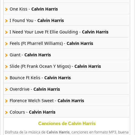
104 músicas online
One Kiss -
Calvin Harris
DJ Snake
13 músicas online
I Found You -
Calvin Harris
I Need Your Love Ft Ellie Goulding -
Calvin Harris
DVBBS
18 músicas online
Feels (Ft Pharrell Williams) -
Calvin Harris
Giant -
Calvin Harris
Front 242
19 músicas online
Slide (Ft Frank Ocean Y Migos) -
Calvin Harris
Galantis
Bounce Ft Kelis -
Calvin Harris
20 músicas online
Overdrive -
Calvin Harris
Gobble Gobble
Florence Welch Sweet -
Calvin Harris
6 músicas online
Colours -
Calvin Harris
Kakkmaddafakka
9 músicas online
How Deep Is Your Love -
Calvin Harris
Canciones de Calvin Harris
Disfruta de la música de
Calvin Harris
, canciones en formato MP3, buena
Over Now -
Calvin Harris