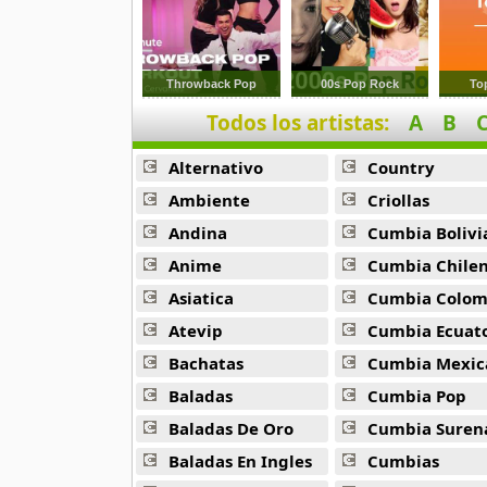
Throwback Pop
00s Pop Rock
To
Todos los artistas:
A
B
Alternativo
Country
Ambiente
Criollas
Andina
Cumbia Bolivi
Anime
Cumbia Chile
Asiatica
Cumbia Colombi
Atevip
Cumbia Ecuatori
Bachatas
Cumbia Mexic
Baladas
Cumbia Pop
Baladas De Oro
Cumbia Suren
Baladas En Ingles
Cumbias