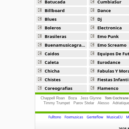
Batucada
CumbiaSur
Billboard
Dance
Blues
Dj
Boleros
Electronica
Brasileras
Emo Punk
Buenamusicagratis
Emo Screamo
Caidos
Equipos De Fu
Caleta
Eurodance
Chicha
Fabulas Y Morale
Chistes
Fiestas Infanti
Coreografias
Flamenco
Chappell Roan
Boza
Jess Glynne
Tom Cochrane
Timmy Trumpet
Parov Stelar
Alesso
Adriatiqu
Fulltono
Foxmusicas
Genteflow
MusicaEU
M
2025 M