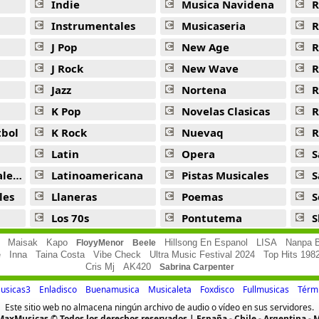
Indie
Musica Navidena
R
Quienes Son Ustedes -
Eladio Carrion
Instrumentales
Musicaseria
R
Hp Freestyle -
Eladio Carrion
J Pop
New Age
R
J Rock
New Wave
R
Lluvia (Remix) -
Eladio Carrion
Jazz
Nortena
R
Te Dijeron -
Eladio Carrion
K Pop
Novelas Clasicas
Huh -
Eladio Carrion
tbol
K Rock
Nuevaq
R
Discoteca -
Eladio Carrion
Latin
Opera
S
jas
Latinoamericana
Pistas Musicales
S
Gladiador -
Eladio Carrion
les
Llaneras
Poemas
S
Gucci Fendi -
Eladio Carrion
Los 70s
Pontutema
S
Hennessy -
Eladio Carrion
Maisak
Kapo
Hillsong En Espanol
LISA
Nanpa B
FloyyMenor
Beele
e
Inna
Taina Costa
Vibe Check
Ultra Music Festival 2024
Top Hits 198
Nota -
Eladio Carrion
Cris Mj
AK420
Sabrina Carpenter
Si Tu Te Vas -
Eladio Carrion
usicas3
Enladisco
Buenamusica
Musicaleta
Foxdisco
Fullmusicas
Térmi
Este sitio web no almacena ningún archivo de audio o vídeo en sus servidores.
Sauce Boy Freestyle 5 -
Eladio Carrion
axMusicas © Todos los derechos reservados | España - Chile - Argentina - 