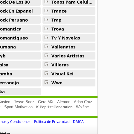
ock De Los 80
Tonos Para Celulares
ock En Espanol
Trance
ock Peruano
Trap
omantica
Trova
omantiqueo
Tv Y Novelas
Rumana
Vallenatos
yb
Varios Artistas
alsa
Villeras
amba
Visual Kei
ertanejo
Wwe
ka
asico
Jesse Baez
Gera MX
Aleman
Adan Cruz
2
Sport Motivation
Wolfine
K Pop 1st Generation
nos y Condiciones
Política de Privacidad
DMCA
México.