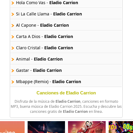
Hola Como Vas -
Eladio Carrion
Si La Calle Llama -
Eladio Carrion
Al Capone -
Eladio Carrion
Carta A Dios -
Eladio Carrion
Claro Cristal -
Eladio Carrion
Animal -
Eladio Carrion
Gastar -
Eladio Carrion
Mbappe (Remix) -
Eladio Carrion
Sauce Boy Freestyle 3 -
Eladio Carrion
Canciones de Eladio Carrion
Disfruta de la música de
Eladio Carrion
, canciones en formato
Sigue Bailandome -
Eladio Carrion
MP3, buena música de Eladio Carrion 2025. Escucha y descubre las
canciones gratis de
Eladio Carrion
en línea.
Hugo -
Eladio Carrion
Si Lo Puedes Sonar -
Eladio Carrion