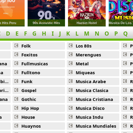
Air France -
Eladio Carrion
Gangsta Party -
Eladio Carrion
p Hits Peru
90s Acoustic Hits
Hazbin Hotel
Hielo -
Eladio Carrion
C
D
E
F
G
H
I
J
K
L
M
N
O
P
Q
Actriz -
Eladio Carrion
Folk
Los 80s
P
Gelato -
Eladio Carrion
Foxitos
Merengues
P
Me Usaste -
Eladio Carrion
ana
Fullmusicas
Metal
P
na
Fulltono
Miqueas
P
Par De Tenis -
Eladio Carrion
ana
Funk
Musica Arabe
R
Progreso -
Eladio Carrion
ana
Gospel
Musica Clasica
R
Tren Thomas -
Eladio Carrion
ana
Gothic
Musica Cristiana
R
Friends -
Eladio Carrion
Hip Hop
Musica Disco
R
a
House
Musica Indu
R
Fuego -
Eladio Carrion
Huaynos
Musica Mundiales
R
Ele Uve -
Eladio Carrion