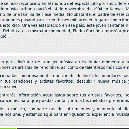
ue se hizo reconocido en el mundo del espectáculo por sus vídeos
e de música urbana nació el 14 de noviembre de 1994 en Kansas, M
eno de una familia de clase media. No obstante, el padre de este ca
unidades pasando a vivir en bases militares en lugares como Kan
Puerto Rico. Una vez establecido en ese país, este joven cantante n
pio. Debido a esa misma incomodidad, Eladio Carrión empezó a pr
uió...
ea para disfrutar de la mejor música en cualquier momento y lu
iones de artistas de renombre, así como de talentosos músicos e
eccionadas cuidadosamente, que van desde los éxitos populares ha
r tus canciones y artistas favoritos, descubrir nueva música 
spositivo.
arás información actualizada sobre tus artistas favoritos, no
anciones para que puedas cantar junto a tus melodías preferidas
 la música, comparte tus descubrimientos y mantente al día 
e nos une, y estamos aquí para enriquecer tu experiencia musical 