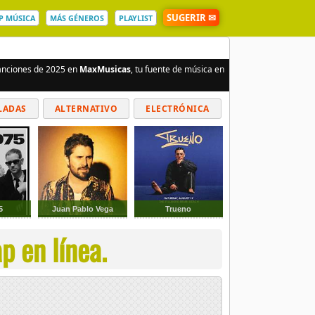
SUGERIR ✉
P MÚSICA
MÁS GÉNEROS
PLAYLIST
canciones de 2025 en
MaxMusicas
, tu fuente de música en
LADAS
ALTERNATIVO
ELECTRÓNICA
5
Juan Pablo Vega
Trueno
p en línea.