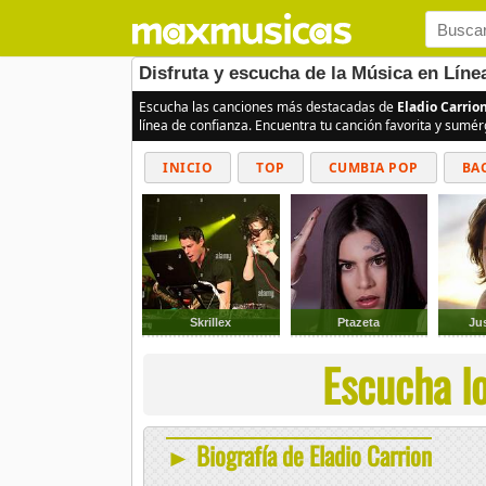
Disfruta y escucha de la Música en Líne
Escucha las canciones más destacadas de
Eladio Carrio
línea de confianza. Encuentra tu canción favorita y sumé
INICIO
TOP
CUMBIA POP
BA
Skrillex
Ptazeta
Ju
Escucha lo
► Biografía de Eladio Carrion