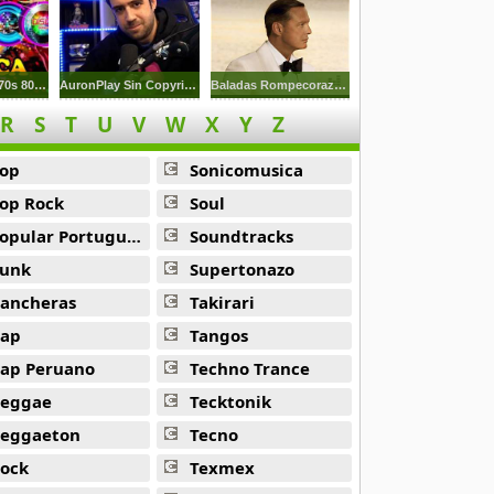
Musica De Los 70s 80s 90s
AuronPlay Sin Copyright
Baladas Rompecorazones
R
S
T
U
V
W
X
Y
Z
op
Sonicomusica
op Rock
Soul
opular Portuguesa
Soundtracks
unk
Supertonazo
ancheras
Takirari
ap
Tangos
ap Peruano
Techno Trance
eggae
Tecktonik
eggaeton
Tecno
ock
Texmex