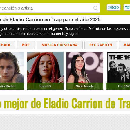
INICIO
TO
a de Eladio Carrion en Trap para el año 2025
n
y otros artistas talentosos en el género
Trap
en línea. Disfruta de las mejores 
rgete en la música en cualquier momento y lugar.
CHATA
POP
MUSICA CRISTIANA
REGGAETON
BA
CUMBIAS
stin Bieber
Karol G
Nicki Nicole
The 197
 mejor de Eladio Carrion de Tra