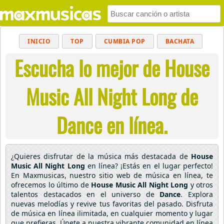
INICIO
TOP
CUMBIA POP
BACHATA
Escucha lo mejor de House
POP
MUSICA CRISTIANA
REGGAETON
BALADAS
ALTERNATIVO
ELECTRÓNICA
Music All Night Long de
CUMBIAS
Dance en línea.
¿Quieres disfrutar de la música más destacada de
House
Music All Night Long
en línea? ¡Estás en el lugar perfecto!
En Maxmusicas, nuestro sitio web de música en línea, te
ofrecemos lo último de
House Music All Night Long
y otros
talentos destacados en el universo de
Dance
. Explora
nuevas melodías y revive tus favoritas del pasado. Disfruta
de música en línea ilimitada, en cualquier momento y lugar
que prefieras. Únete a nuestra vibrante comunidad en línea