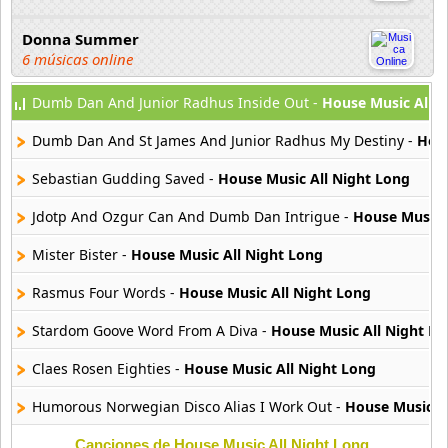
Donna Summer
6 músicas online
Dumb Dan And Junior Radhus Inside Out -
House Music All N
Example
42 músicas online
Dumb Dan And St James And Junior Radhus My Destiny -
Hous
First Time
Sebastian Gudding Saved -
House Music All Night Long
7 músicas online
Jdotp And Ozgur Can And Dumb Dan Intrigue -
House Music 
Free
Mister Bister -
House Music All Night Long
7 músicas online
Rasmus Four Words -
House Music All Night Long
Henree
4 músicas online
Stardom Goove Word From A Diva -
House Music All Night L
Claes Rosen Eighties -
House Music All Night Long
Hits S2
6 músicas online
Humorous Norwegian Disco Alias I Work Out -
House Music A
Canciones de House Music All Night Long
House Music All Night Long