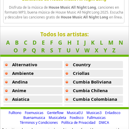
9 músicas online
Disfruta de la música de
House Music All Night Long
, canciones en
formato MP3, buena música de House Music All Night Long 2025. Escucha
y descubre las canciones gratis de
House Music All Night Long
en línea.
Inna
68 músicas online
Todos los artistas:
Jean Michel Jarre
A
B
C
D
E
F
G
H
I
J
K
L
M
N
4 músicas online
O
P
Q
R
S
T
U
V
W
X
Y
Z
Kylie Minogue
10 músicas online
Alternativo
Country
Ambiente
Criollas
Milli Vanilli
Andina
Cumbia Boliviana
4 músicas online
Anime
Cumbia Chilena
Nadia Oh
Asiatica
Cumbia Colombiana
14 músicas online
Atevip
Cumbia Ecuatoriana
Fulltono
Foxmusicas
Genteflow
MusicaEU
Musicas3
Enladisco
Bachatas
Cumbia Mexicana
Now Dance
Buenamusica
Musicaleta
Foxdisco
Fullmusicas
9 músicas online
Términos y Condiciones
Política de Privacidad
DMCA
Baladas
Cumbia Pop