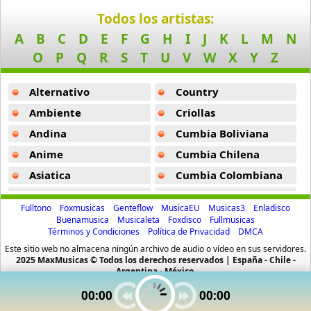
Amaya Hermanos
Todos los artistas:
6 músicas online
A
B
C
D
E
F
G
H
I
J
K
L
M
N
O
P
Q
R
S
T
U
V
W
X
Y
Z
America Del Sur
20 músicas online
Alternativo
Country
Americo
Ambiente
Criollas
24 músicas online
Andina
Cumbia Boliviana
Anime
Cumbia Chilena
Americo y la Nueva Alegria
27 músicas online
Asiatica
Cumbia Colombiana
Atevip
Cumbia Ecuatoriana
Amerikan Sound
Fulltono
Foxmusicas
Genteflow
MusicaEU
Musicas3
Enladisco
38 músicas online
Bachatas
Cumbia Mexicana
Buenamusica
Musicaleta
Foxdisco
Fullmusicas
Términos y Condiciones
Política de Privacidad
DMCA
Baladas
Cumbia Pop
Ana Maria Proano
Este sitio web no almacena ningún archivo de audio o vídeo en sus servidores.
Baladas De Oro
Cumbia Surena
2025 MaxMusicas © Todos los derechos reservados | España - Chile -
86 músicas online
Argentina - México.
Baladas En Ingles
Cumbias
00:00
00:00
Ana Maria Proano
Batucada
CumbiaSur
86 músicas online