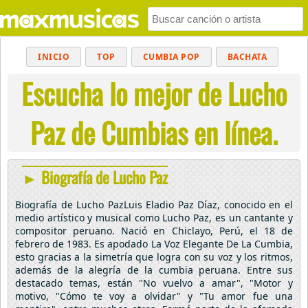
INICIO
TOP
CUMBIA POP
BACHATA
Escucha lo mejor de Lucho
POP
MUSICA CRISTIANA
REGGAETON
BALADAS
ALTERNATIVO
ELECTRÓNICA
Paz de Cumbias en línea.
CUMBIAS
► Biografía de Lucho Paz
Biografía de Lucho PazLuis Eladio Paz Díaz, conocido en el
medio artístico y musical como Lucho Paz, es un cantante y
compositor peruano. Nació en Chiclayo, Perú, el 18 de
febrero de 1983. Es apodado La Voz Elegante De La Cumbia,
esto gracias a la simetría que logra con su voz y los ritmos,
además de la alegría de la cumbia peruana. Entre sus
destacado temas, están "No vuelvo a amar", "Motor y
motivo, "Cómo te voy a olvidar" y "Tu amor fue una