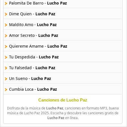
21 músicas online
Palomita De Barro -
Lucho Paz
Dime Quien -
Lucho Paz
Alisma
10 músicas online
Maldito Amo -
Lucho Paz
Amor Secreto -
Lucho Paz
Alma Bella
20 músicas online
Quiereme Amame -
Lucho Paz
Alma Surena
Tu Despedida -
Lucho Paz
17 músicas online
Tu Falsedad -
Lucho Paz
Alquimia
Un Sueno -
Lucho Paz
64 músicas online
Cumbia Loca -
Lucho Paz
Amadeus
20 músicas online
Que Levante Las Manos -
Lucho Paz
Canciones de Lucho Paz
Disfruta de la música de
Lucho Paz
, canciones en formato MP3, buena
Aqui En El Bar -
Lucho Paz
Amar Azul
música de Lucho Paz 2025. Escucha y descubre las canciones gratis de
Lucho Paz
en línea.
31 músicas online
Violencia -
Lucho Paz