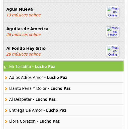
Agua Nueva
13 músicas online
Aguilas de America
26 músicas online
Al Fondo Hay Sitio
28 músicas online
Mi Tortolita -
Lucho Paz
Alasca
24 músicas online
Adios Adios Amor -
Lucho Paz
Alasser
Llanto Pena Y Dolor -
Lucho Paz
9 músicas online
Al Despetar -
Lucho Paz
Alegria
Entrega De Amor -
Lucho Paz
6 músicas online
Llora Corazon -
Lucho Paz
Alfa 7