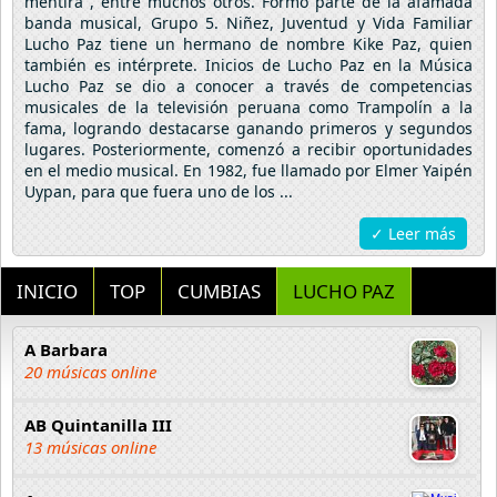
mentira", entre muchos otros. Formó parte de la afamada
banda musical, Grupo 5. Niñez, Juventud y Vida Familiar
Lucho Paz tiene un hermano de nombre Kike Paz, quien
también es intérprete. Inicios de Lucho Paz en la Música
Lucho Paz se dio a conocer a través de competencias
musicales de la televisión peruana como Trampolín a la
fama, logrando destacarse ganando primeros y segundos
lugares. Posteriormente, comenzó a recibir oportunidades
en el medio musical. En 1982, fue llamado por Elmer Yaipén
Uypan, para que fuera uno de los ...
✓ Leer más
INICIO
TOP
CUMBIAS
LUCHO PAZ
A Barbara
20 músicas online
AB Quintanilla III
13 músicas online