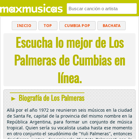
INICIO
TOP
CUMBIA POP
BACHATA
Escucha lo mejor de Los
POP
MUSICA CRISTIANA
REGGAETON
BALADAS
ALTERNATIVO
ELECTRÓNICA
Palmeras de Cumbias en
CUMBIAS
línea.
► Biografía de Los Palmeras
Allá por el año 1972 se reunieron seis músicos en la ciudad
de Santa Fe, capital de la provincia del mismo nombre en la
República Argentina, para formar un conjunto de música
tropical. Quien sería su vocalista usaba hasta ese momento
en otro conjunto el seudónimo de "Yuli Palmeras", entonces