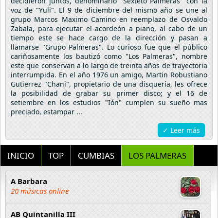
decidieron juntos, denominarlo "Sexteto Palmeras" con la
voz de "Yuli". El 9 de diciembre del mismo año se une al
grupo Marcos Maximo Camino en reemplazo de Osvaldo
Zabala, para ejecutar el acordeón a piano, al cabo de un
tiempo este se hace cargo de la dirección y pasan a
llamarse "Grupo Palmeras". Lo curioso fue que el público
cariñosamente los bautizó como "Los Palmeras", nombre
este que conservan a lo largo de treinta años de trayectoria
interrumpida. En el año 1976 un amigo, Martin Robustiano
Gutierrez "Chani", propietario de una disquería, les ofrece
la posibilidad de grabar su primer disco; y el 16 de
setiembre en los estudios "Ión" cumplen su sueño mas
preciado, estampar ...
✓ Leer más
INICIO
TOP
CUMBIAS
LOS PALMERAS
A Barbara
20 músicas online
AB Quintanilla III