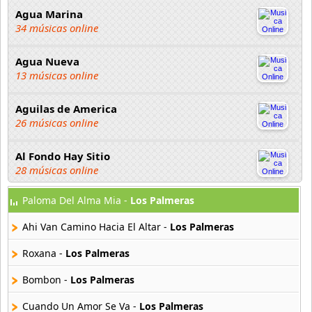
Agua Marina
34 músicas online
Agua Nueva
13 músicas online
Aguilas de America
26 músicas online
Al Fondo Hay Sitio
28 músicas online
Paloma Del Alma Mia -
Los Palmeras
Alasca
24 músicas online
Ahi Van Camino Hacia El Altar -
Los Palmeras
Alasser
Roxana -
Los Palmeras
9 músicas online
Bombon -
Los Palmeras
Alegria
Cuando Un Amor Se Va -
Los Palmeras