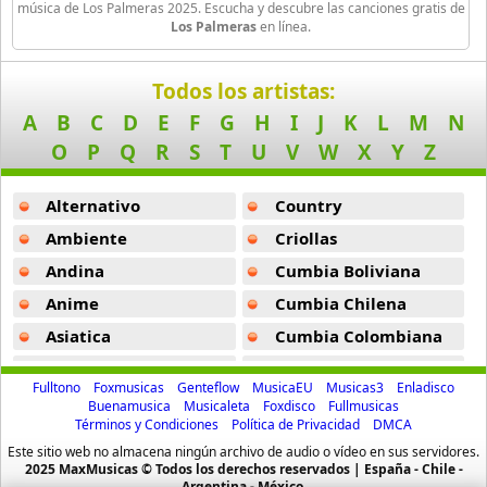
Amar Azul
música de Los Palmeras 2025. Escucha y descubre las canciones gratis de
Los Palmeras
en línea.
31 músicas online
La Bomba -
Los Palmeras
Amaya Hermanos
La Culpa La Tienes Tu -
Los Palmeras
Todos los artistas:
6 músicas online
A
B
C
D
E
F
G
H
I
J
K
L
M
N
La Mujer Que Tanto Ame -
Los Palmeras
O
P
Q
R
S
T
U
V
W
X
Y
Z
America Del Sur
El Mas Popular -
Los Palmeras
20 músicas online
Alternativo
Country
Gelatina -
Los Palmeras
Americo
Ambiente
Criollas
Jamas -
Los Palmeras
24 músicas online
Andina
Cumbia Boliviana
La Bestia Pop -
Los Palmeras
Anime
Cumbia Chilena
Americo y la Nueva Alegria
27 músicas online
Asiatica
Cumbia Colombiana
Atevip
Cumbia Ecuatoriana
Amerikan Sound
Fulltono
Foxmusicas
Genteflow
MusicaEU
Musicas3
Enladisco
38 músicas online
Bachatas
Cumbia Mexicana
Buenamusica
Musicaleta
Foxdisco
Fullmusicas
Términos y Condiciones
Política de Privacidad
DMCA
Baladas
Cumbia Pop
Ana Maria Proano
Este sitio web no almacena ningún archivo de audio o vídeo en sus servidores.
Baladas De Oro
Cumbia Surena
2025 MaxMusicas © Todos los derechos reservados | España - Chile -
86 músicas online
Argentina - México.