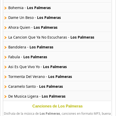
6 músicas online
Bohemia -
Los Palmeras
Alfa 7
21 músicas online
Dame Un Beso -
Los Palmeras
Ahora Quien -
Los Palmeras
Alisma
10 músicas online
La Cancion Que Ya No Escucharas -
Los Palmeras
Bandolera -
Los Palmeras
Alma Bella
20 músicas online
Fabula -
Los Palmeras
Alma Surena
Asi Es Que Vivo Yo -
Los Palmeras
17 músicas online
Tormenta Del Verano -
Los Palmeras
Alquimia
Caramelo Santo -
Los Palmeras
64 músicas online
De Musica Ligera -
Los Palmeras
Amadeus
20 músicas online
El Que La Agarra La Agarra -
Los Palmeras
Canciones de Los Palmeras
Disfruta de la música de
Los Palmeras
, canciones en formato MP3, buena
Piel Negra -
Los Palmeras