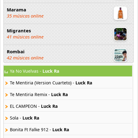
Marama
35 músicas online
Migrantes
41 músicas online
Rombai
42 músicas online
Ya No Vuelvas -
Luck Ra
The La Planta
127 músicas online
Te Mentiria (Version Cuarteto) -
Luck Ra
Ulises Bueno
Te Mentiria Remix -
Luck Ra
97 músicas online
EL CAMPEON -
Luck Ra
Valentina Olguin
Sola -
Luck Ra
20 músicas online
Bonita Ft Falke 912 -
Luck Ra