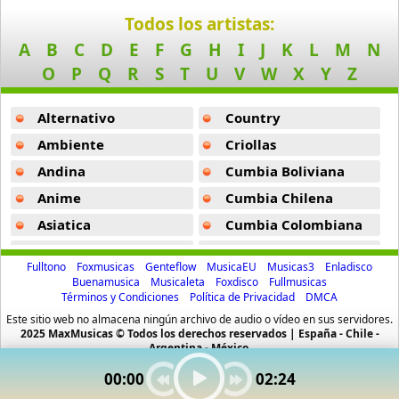
Na Na Na -
Luck Ra
Todos los artistas:
A
B
C
D
E
F
G
H
I
J
K
L
M
N
Delorean Ft Dj Telmogo -
Luck Ra
O
P
Q
R
S
T
U
V
W
X
Y
Z
Diva Ft OKY -
Luck Ra
Alternativo
Country
No Es Asi -
Luck Ra
Ambiente
Criollas
Odio Amarte -
Luck Ra
Andina
Cumbia Boliviana
Salud -
Luck Ra
Anime
Cumbia Chilena
Star Ft LiL CaKe -
Luck Ra
Asiatica
Cumbia Colombiana
Atevip
Cumbia Ecuatoriana
Fuego -
Luck Ra
Fulltono
Foxmusicas
Genteflow
MusicaEU
Musicas3
Enladisco
Bachatas
Cumbia Mexicana
Buenamusica
Musicaleta
Foxdisco
Fullmusicas
No Quiero Mas -
Luck Ra
Términos y Condiciones
Política de Privacidad
DMCA
Baladas
Cumbia Pop
Este sitio web no almacena ningún archivo de audio o vídeo en sus servidores.
Salud Ft UZYY -
Luck Ra
Baladas De Oro
Cumbia Surena
2025 MaxMusicas © Todos los derechos reservados | España - Chile -
Argentina - México.
Baladas En Ingles
Cumbias
00:00
02:24
Batucada
CumbiaSur