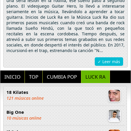
una seria lesión en la rodilla, ese sueño pasó a segundo
plano. El videojuego Guitar Hero, lo llevó a interesarse
seriamente en la música, llevándolo a aprender a tocar
guitarra. Inicios de Luck Ra en la Música Luck Ra dio sus
primeros pasos musicales cuando creó una banda de rock
llamada Sueño Hindú, con la que tocó en pequeños
recitales en la escena cordobesa. Tiempo después, se
atrevió a subir sus primeros temas grabados en sus redes
sociales, en donde despertó el interés del público. En 2017,
incursionó en el trap, estrenando la canción "N...
✓ Leer más
INICIO
TOP
CUMBIA POP
LUCK RA
18 Kilates
121 músicas online
Big One
10 músicas online