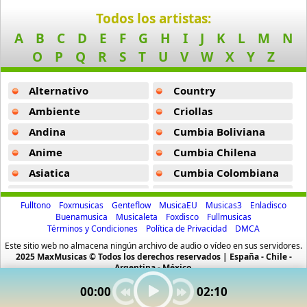
Dame Un Besito -
Marama
Todos los artistas:
A
B
C
D
E
F
G
H
I
J
K
L
M
N
Enemigos -
Marama
O
P
Q
R
S
T
U
V
W
X
Y
Z
No Te Vayas -
Marama
Alternativo
Country
Resaca -
Marama
Ambiente
Criollas
Todo Comenzo Bailando -
Marama
Andina
Cumbia Boliviana
Dis Moi -
Marama
Anime
Cumbia Chilena
Keep Cool -
Marama
Asiatica
Cumbia Colombiana
Atevip
Cumbia Ecuatoriana
Te Conozco -
Marama
Fulltono
Foxmusicas
Genteflow
MusicaEU
Musicas3
Enladisco
Bachatas
Cumbia Mexicana
Buenamusica
Musicaleta
Foxdisco
Fullmusicas
Volverte A Ver -
Marama
Términos y Condiciones
Política de Privacidad
DMCA
Baladas
Cumbia Pop
Este sitio web no almacena ningún archivo de audio o vídeo en sus servidores.
La Quiero Conocer -
Marama
Baladas De Oro
Cumbia Surena
2025 MaxMusicas © Todos los derechos reservados | España - Chile -
Argentina - México.
Loquita -
Marama
Baladas En Ingles
Cumbias
00:00
02:10
Batucada
CumbiaSur
No Quiero Verte -
Marama