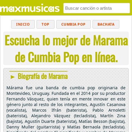
INICIO
TOP
CUMBIA POP
BACHATA
Escucha lo mejor de Marama
POP
MUSICA CRISTIANA
REGGAETON
BALADAS
ALTERNATIVO
ELECTRÓNICA
de Cumbia Pop en línea.
CUMBIAS
► Biografía de Marama
Márama fue una banda de cumbia pop originaria de
Montevideo, Uruguay. Fundada en el 2014 por su productor
Fernando Vásquez, quien tenía en mente innovar en este
género junto al resto de los integrantes, Agustín Casanova
(vocalista), Marcos Ifrán (baterista), Pablo Arnoletti
(baterista), Alejandro Vázquez (tecladista), Martín Zina
(bajista), Agustín Duarte (baterista), Matías Besson (bajista),
Danny Muller (guitarrista) y Matías Bernaola (tecladista).