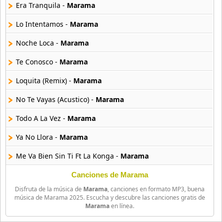
Era Tranquila -
Marama
Lo Intentamos -
Marama
Noche Loca -
Marama
Te Conosco -
Marama
Loquita (Remix) -
Marama
No Te Vayas (Acustico) -
Marama
Todo A La Vez -
Marama
Ya No Llora -
Marama
Me Va Bien Sin Ti Ft La Konga -
Marama
Nuestro Amor Regresa -
Marama
Canciones de Marama
Disfruta de la música de
Marama
, canciones en formato MP3, buena
Que Rico Baila -
Marama
música de Marama 2025. Escucha y descubre las canciones gratis de
Marama
en línea.
Te Amo Y Odio -
Marama