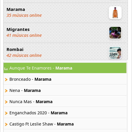
Marama
35 músicas online
Migrantes
41 músicas online
Rombai
42 músicas online
Aunque Te Enamores -
Marama
The La Planta
127 músicas online
Bronceado -
Marama
Ulises Bueno
Nena -
Marama
97 músicas online
Nunca Mas -
Marama
Valentina Olguin
Enganchados 2020 -
Marama
20 músicas online
Castigo Ft Leslie Shaw -
Marama