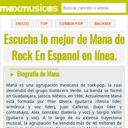
INICIO
TOP
CUMBIA POP
BACHATA
Escucha lo mejor de Mana de
POP
MUSICA CRISTIANA
REGGAETON
BALADAS
ALTERNATIVO
ELECTRÓNICA
Rock En Espanol en línea.
CUMBIAS
► Biografía de Mana
Maná es una agrupación mexicana de rock-pop, la cual
descendió del grupo Sombrero Verde. La banda se formó
en Guadalajara, Jalisco, México, en 1986. Actualmente Maná
está formada por Fher Olvera (guitarra rítmica líder,
armónica y voz líder), Juan Calleros, (bajo líder y
contrabajo), Alex González (batería y voz) y Sergio Vallín
(guitarra y voz). A lo largo de su extensa trayectoria
musical, la agrupación ha vendido más de 40 millones de