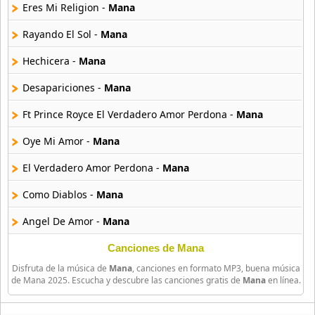
82 músicas online
Eres Mi Religion -
Mana
Rayando El Sol -
Mana
Carajo
12 músicas online
Hechicera -
Mana
Desapariciones -
Mana
Catupecu Machu
22 músicas online
Ft Prince Royce El Verdadero Amor Perdona -
Mana
Charlie Monttana
Oye Mi Amor -
Mana
23 músicas online
El Verdadero Amor Perdona -
Mana
Charly Garcia
Como Diablos -
Mana
70 músicas online
Angel De Amor -
Mana
Cristina Y Subterraneos
22 músicas online
El Borracho -
Mana
Canciones de Mana
Disfruta de la música de
Mana
, canciones en formato MP3, buena música
Donde Jugaran Los Ninos -
Mana
D Mente Comun
de Mana 2025. Escucha y descubre las canciones gratis de
Mana
en línea.
11 músicas online
La Chula -
Mana