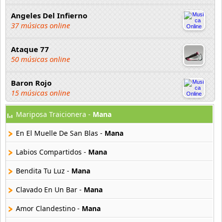
Angeles Del Infierno
37 músicas online
Ataque 77
50 músicas online
Baron Rojo
15 músicas online
Mariposa Traicionera -
Mana
Bersuit Vergarabat
37 músicas online
En El Muelle De San Blas -
Mana
Caballeros De La Quema
Labios Compartidos -
Mana
25 músicas online
Bendita Tu Luz -
Mana
Cabezones
Clavado En Un Bar -
Mana
12 músicas online
Amor Clandestino -
Mana
Cafe Tacuba