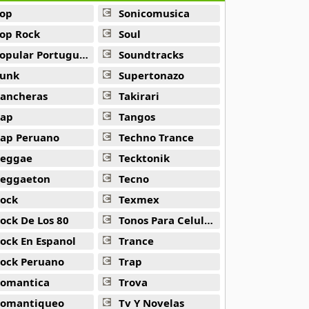
op
Sonicomusica
op Rock
Soul
opular Portuguesa
Soundtracks
unk
Supertonazo
ancheras
Takirari
ap
Tangos
ap Peruano
Techno Trance
eggae
Tecktonik
eggaeton
Tecno
ock
Texmex
ock De Los 80
Tonos Para Celulares
ock En Espanol
Trance
ock Peruano
Trap
omantica
Trova
omantiqueo
Tv Y Novelas