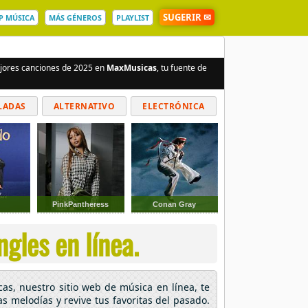
SUGERIR ✉
P MÚSICA
MÁS GÉNEROS
PLAYLIST
ejores canciones de 2025 en
MaxMusicas
, tu fuente de
LADAS
ALTERNATIVO
ELECTRÓNICA
PinkPantheress
Conan Gray
gles en línea.
as, nuestro sitio web de música en línea, te
as melodías y revive tus favoritas del pasado.