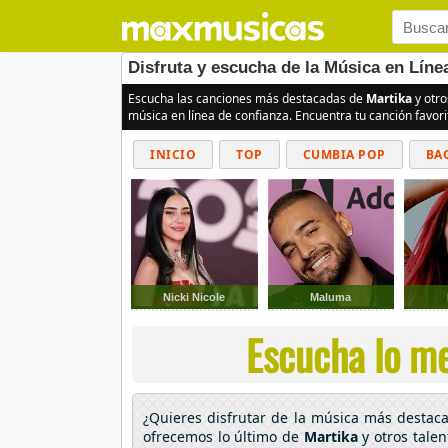
Disfruta y escucha de la Música en Líne
Escucha las canciones más destacadas de
Martika
y otro
música en línea de confianza. Encuentra tu canción favor
INICIO
TOP
CUMBIA POP
BA
Nicki Nicole
Maluma
Escucha lo me
¿Quieres disfrutar de la música más desta
ofrecemos lo último de
Martika
y otros tale