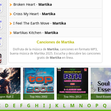
Broken Heart -
Martika
Cross My Heart -
Martika
I Feel The Earth Move -
Martika
Martikas Kitchen -
Martika
Mi Tierra -
Martika
Canciones de Martika
Disfruta de la música de
Martika
, canciones en formato MP3,
Pride Y Prejudice -
Martika
buena música de Martika 2025. Escucha y descubre las canciones
gratis de
Martika
en línea.
Spirit -
Martika
Take Me To Forever -
Martika
Temptation -
Martika
Toy Soldiers -
Martika
gon Ball Z
Top Hits 2002
Top Hits 2013
Soul Essent
Toy Soliders (Japanese Version) -
Martika
C
D
E
F
G
H
I
J
K
L
M
N
O
P
Q