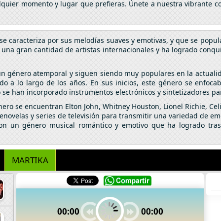
alquier momento y lugar que prefieras. Únete a nuestra vibrante c
e caracteriza por sus melodías suaves y emotivas, y que se popul
r una gran cantidad de artistas internacionales y ha logrado conqu
 un género atemporal y siguen siendo muy populares en la actuali
 a lo largo de los años. En sus inicios, este género se enfocaba
po se han incorporado instrumentos electrónicos y sintetizadores 
nero se encuentran Elton John, Whitney Houston, Lionel Richie, Celin
lenovelas y series de televisión para transmitir una variedad de emo
son un género musical romántico y emotivo que ha logrado tras
MARTIKA
00:00
00:00