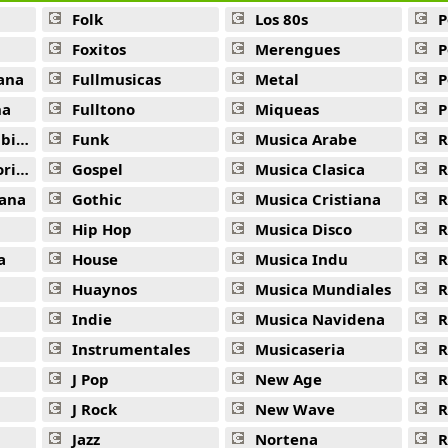
Folk
Los 80s
P
Foxitos
Merengues
P
ana
Fullmusicas
Metal
P
na
Fulltono
Miqueas
P
ana
Funk
Musica Arabe
R
ana
Gospel
Musica Clasica
R
ana
Gothic
Musica Cristiana
R
Hip Hop
Musica Disco
R
a
House
Musica Indu
R
Huaynos
Musica Mundiales
R
Indie
Musica Navidena
R
Instrumentales
Musicaseria
R
J Pop
New Age
R
J Rock
New Wave
R
Jazz
Nortena
R