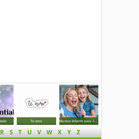
ials
Te amo
Musica Infantil para Jugar y Cantar
R
S
T
U
V
W
X
Y
Z