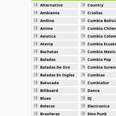
Alternativo
Country
Phil Collins
Ambiente
Criollas
79 músicas online
Andina
Cumbia Bolivi
Anime
Cumbia Chile
Seleccion Baladas
46 músicas online
Asiatica
Cumbia Colombi
Atevip
Cumbia Ecuatori
Susan Boyle
Bachatas
Cumbia Mexic
10 músicas online
Baladas
Cumbia Pop
The Autumn Defense
Baladas De Oro
Cumbia Suren
10 músicas online
Baladas En Ingles
Cumbias
Batucada
CumbiaSur
The Corrs
14 músicas online
Billboard
Dance
Blues
Dj
The Eagles
22 músicas online
Boleros
Electronica
Brasileras
Emo Punk