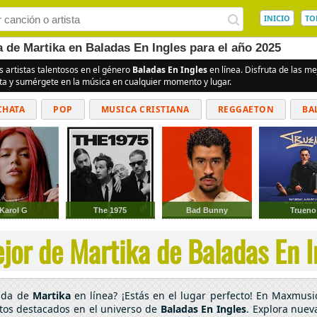
INICIO
TO
a de Martika en Baladas En Ingles para el año 2025
s artistas talentosos en el género
Baladas En Ingles
en línea. Disfruta de las m
ita y sumérgete en la música en cualquier momento y lugar.
CHATA
POP
MUSICA CRISTIANA
REGGAETON
BA
CUMBIAS
Karol G
The 1975
Bad Bunny
Trueno
jor de Martika de Baladas En In
cada de
Martika
en línea? ¡Estás en el lugar perfecto! En Maxmusic
ntos destacados en el universo de
Baladas En Ingles
. Explora nuev